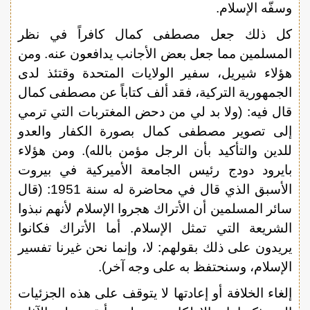
وسفّه الإسلام.
كل ذلك جعل مصطفى كمال كافراً في نظر
المسلمين مما جعل بعض الأجانب يدافعون عنه. ومن
هؤلاء شيريل، سفير الولايات المتحدة وقتئذ لدى
الجمهورية التركية، فقد ألف كتاباً عن مصطفى كمال
قال فيه: (ولا بد لي من دحض المغتربات التي ترمي
إلى تصوير مصطفى كمال بصورة الكفار والعدو
للدين والتأكيد بأن الرجل مؤمن بالله). ومن هؤلاء
بايرود دودج رئيس الجامعة الأميركية في بيروت
الأسبق الذي قال في محاضرة له سنة 1951: (قال
سائر المسلمين أن الأتراك هجروا الإسلام لأنهم نبذوا
الشريعة التي تمثل الإسلام. أما الأتراك فكانوا
يريدون على ذلك بقولهم: لا، وإنما نحن غيرنا تفسير
الإسلام، وسنحتفظ به على وجه آخر).
إلغاء الخلافة أو إعادتها لا يتوقف على هذه الجزئيات