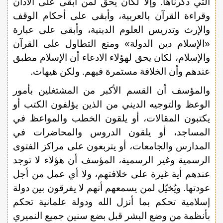
التي ذكرناها. وإلا لكان يحق لمن أبقى على الآذان
وقراءة القرآن بالعربية، وأبقى على أحكام الوقف
والإرث وتدريس العلوم الدينية، وأبقى على عبارة
«الإسلام دين الدولة» ومنع التطاول على القرآن
والإسلام، لكان يحق لهؤلاء الادعاء أن الإسلام مطبق
عندهم وأن الخلافة مستمرة فيهم. ولكن هيهات.
والمؤسف أن القسم الأكبر من المشتغلين بأمور
الوعظ والتوجيه الديني من الذين يؤلفون الكتب أو
يكتبون المقالات، أو يلقون الخطب والمواعظ في
المساجد، أو يلقون الدروس والمحاضرات في
المدارس والجامعات، أو يتربعون على مراكز الفتوى
الرسمية وغير الرسمية، المؤسف أن هؤلاء لا توجد
عندهم أية غيرة على خلافتهم، ولا أي عمل من أجل
عودتها. ويُخيّل لمن يسمعهم أنهم لا يفرقون بين دولة
إسلامية تحكم بما أنزل الله ودولة علمانية تحكم
بأنظمة من وضع البشر قبل بضع سنين جميع النميري