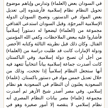
في السودان بعض (العلماء) وتدارس وإياهم موضوع
تحويل النظام نظام إسلامية فأرشدوه إلى تعديل
بعض المواد في الدستور، وتصبح السودان الدولة
الإسلامية المرجوّة. وقبل السودان استدعى القذافي
مجموعة من (العلماء) ليضعوا له دستوراً إسلامياً
فأشاروا عليه ببعض الملاحظات، وكفي الله المؤمنين
القتال. وكان ذلك قبل نظريته الثالثة وكتابه الأخضر.
ودولة الإمارات كانت قد طلبت دراسة من (العلماء)
من أجل أن تصبح دولة إسلامية. وفي الباكستان
كانت أصدرت جماعة إسلامية بياناً انتخابياً تتعهد فيه
أنها ستجعل النظام إسلامياً إذا نجحت، وذلك من
خلال تعديل خمس مواد في دستور باكستان. (علماء)
السعودية يعلنون أن النظام في السعودية هو نظام
إسلامي. وفي مصر أصدر شيخ الأزهر ثم أصدرت
مجموعة (علماء) مصر بيانات النظام المصري أنه
نظام إسلامي لا ينقصه إلا أمور صغيرة وهو في