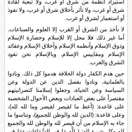
استيراد أنظمة من شرق أو غرب، ولا تبعية لقادة
شرق أو غرب، ولا تأثر بأخلاق شرق أو غرب، ولا نفوذ
أو استعمار لشرق أو غرب.
لا نأخذ من الشرق أو القرب إلا العلوم والصناعات.
أما غير ذلك فلا محل إلا للإسلام وحضارة الإسلام
وذوق الإسلام وأنظمة الإسلام وأخلاق الإسلام وعقائد
الإسلام ومقاييس الإسلام. وبالإسلام نحن نقود
الشرق والغرب.
حين هدم الكفار دولة الخلافة هدموا كل ذلك. ونادوا
بالعلمانية، ونادوا بفصل الدين عن الدولة وعن
السياسة وعن الحياة، وجعلوا إسلامنا كنصرانيتهم
مقتصراً على بعض العبادات وبعض الأحوال الشخصية
على قاعدة: (أعط ما لقيصر لقيصر وما لله لله)،
وعلى قاعدة: (الدين لله والوطن للجميع)، وتناسوا ما
جاء به الإسلام من أن قيصر لله والوطن لله والجميع
لله وكل شيء لله: ( لِلَّهِ مَا فِي السَّمَاوَاتِ وَمَا فِي