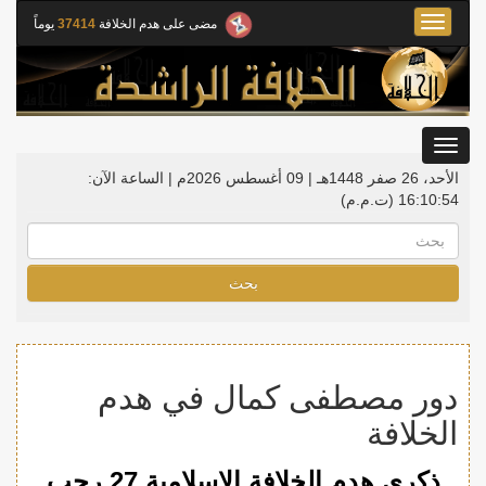
Toggle
مضى على هدم الخلافة
37414
يوماً
navigation
Toggle
gation
الأحد، 26 صفر 1448هـ | 09 أغسطس 2026م |
الساعة الآن:
16:10:55
(ت.م.م)
بحث
دور مصطفى كمال في هدم
الخلافة
ذكرى هدم الخلافة الإسلامية 27 رجب