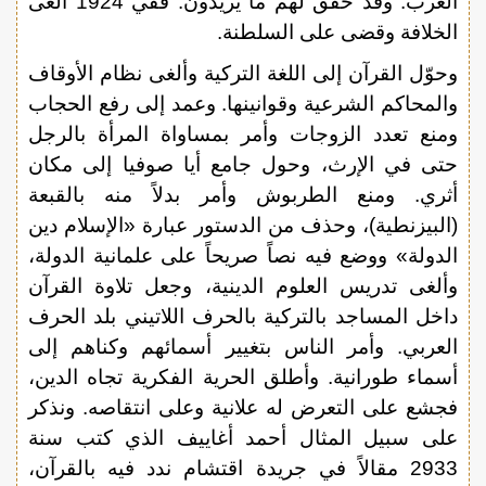
الغرب. وقد حقق لهم ما يريدون. ففي 1924 ألغى
الخلافة وقضى على السلطنة.
وحوّل القرآن إلى اللغة التركية وألغى نظام الأوقاف
والمحاكم الشرعية وقوانينها. وعمد إلى رفع الحجاب
ومنع تعدد الزوجات وأمر بمساواة المرأة بالرجل
حتى في الإرث، وحول جامع أيا صوفيا إلى مكان
أثري. ومنع الطربوش وأمر بدلاً منه بالقبعة
(البيزنطية)، وحذف من الدستور عبارة «الإسلام دين
الدولة» ووضع فيه نصاً صريحاً على علمانية الدولة،
وألغى تدريس العلوم الدينية، وجعل تلاوة القرآن
داخل المساجد بالتركية بالحرف اللاتيني بلد الحرف
العربي. وأمر الناس بتغيير أسمائهم وكناهم إلى
أسماء طورانية. وأطلق الحرية الفكرية تجاه الدين،
فجشع على التعرض له علانية وعلى انتقاصه. ونذكر
على سبيل المثال أحمد أغاييف الذي كتب سنة
2933 مقالاً في جريدة اقتشام ندد فيه بالقرآن،