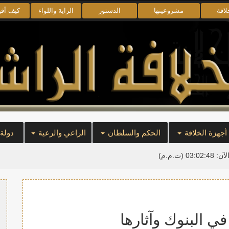
لافة
مشروعيتها
الدستور
الراية واللواء
كيف أق
أجهزة الخلافة
الحكم والسلطان
الراعي والرعية
دولة
لآن:
03:02:49
(ت.م.م)
في البنوك وآثارها