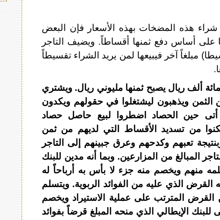
ً شراء هذه المضخات بهذه الأسعار فإن البعض
ا على أساس دفع ثمنها أقساطاً. ويضيف التاجر
طا) مبلغاً آخر فيبيعها لمن يريد الشراء تقسيطاً
.
ائة ألف ريال يصبح ثمنها مليوني ريال. ويشتري
 الثمن ويذهبون ليشتغلوا في حقولهم ويكدون
 أتى حين الحصاد اضطروا لبيع حاصل حصاد
كنوا من تسديد الأقساط التي لديهم من ثمن
نتيجة تعبهم وكدحهم وعرق جبينهم إلى التاجر
اجر المبالغ من المزارعين. وبما أنه مدين للبنك
تلمه منهم ويخصم منه جزء لا بأس به أرباحاً له
ه القرض الذي عليه من الفوائد الربوية. ويتسلم
ن القرض المترتب على عملية الاستيراد ويخصم
 للبنك الإيطالي الذي منحه المبلغ قرضاً بفوائد