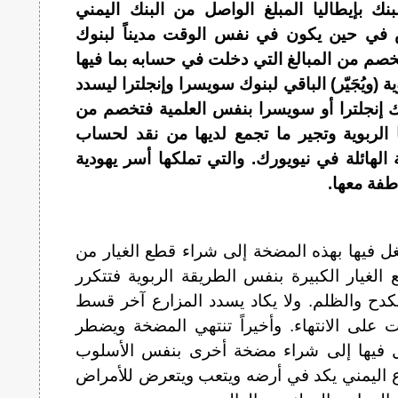
ك بإيطاليا المبلغ الواصل من البنك اليمني
 في حين يكون في نفس الوقت مديناً لبنوك
خصم من المبالغ التي دخلت في حسابه بما فيها
 (ويُجَيّر) الباقي لبنوك سويسرا وإنجلترا ليسدد
ك إنجلترا أو سويسرا بنفس العلمية فتخصم من
 الربوية وتجير ما تجمع لديها من نقد لحساب
ة الهائلة في نيويورك. والتي تملكها أسر يهودية
طفة معها.
غل فيها بهذه المضخة إلى شراء قطع الغيار من
لغيار الكبيرة بنفس الطريقة الربوية فتتكرر
كدح والظلم. ولا يكاد يسدد المزارع آخر قسط
لى الانتهاء. وأخيراً تنتهي المضخة ويضطر
ل فيها إلى شراء مضخة أخرى بنفس الأسلوب
ع اليمني يكد في أرضه ويتعب ويتعرض للأمراض