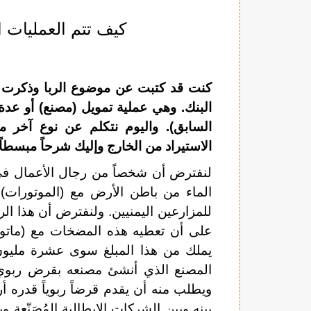
كيف تتم العمليات ال
كنت قد كتبت عن موضوع الربا وذكرت حا
البنك. وهي عملية تمويل (مصنع) أو عدة 
السابق). واليوم نتكلم عن نوع آخر م
الاستيراد من الخارج وإليك شرحاً مبسطاً 
لنفترض أن شخصاً من رجال الأعمال في 
الماء من باطن الأرض مع (الموتورات) 
للمزارعين اليمنيين. ولنفترض أن هذا ال
على أن تعطيه هذه المضخات مع (ماتورات
يملك من هذا المبلغ سوى عشرة مليون 
المصنع الذي أنشئ مصنعه بقرض ربوي 
ويطلب منه أن يقدم قرضاً ربوياً قدره أر
بينه وبين الشركات الإيطالية المُصَنّعة 