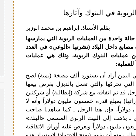
ربوية في البنوك وآثارها
بقلم الأستاذ: إبراهيم بن محمد الوزير
لة واحدة من العمليات الربوية التي يمارسها
مصانع داخل البلاد (نشرتها «الوعي» في العدد
ن عمليات البنوك الربوية، وتلك هي عمليات
للعملية:
اليمن أراد أن يستورد ألف مضخة (بمبة) لضخ
التي تحركها والتي تعمل بالديزل بغرض بيعها
رجل قد تم اتفاقه مع شركة (إيطالية) أو شركتين
ها) بمبلغ قدره خمسون مليون دولاراً وأنه لا
دولاراً، فإن هذا الرجل ـ كما شاهدنا صاحب
ـ يذهب إلى البيت الربوي المسمى «البنك»
بعون مليون دولاراً ويعرض عليه أوراق الاتفاقية
ويطلب منه أن يقوم (بفتح الاعتماد) لاستيراد هذه