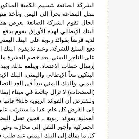
الشركة الصانعة بتسليم الكمية المذك
بنقل البضاعة بحراً إلى اليمن وتأخذ منه
الحال تقوم الشركة الصانعة بعرض هذه 
البنك الإيطالي لهذه الأوراق يقوم بدفع 
لديه قرضاً بفوائد ربوية على البنك اليمني
دفع المبلغ للشركة. وعند ئذ يقوم البنك الي
على التاجر اليمني. بعد خصم العشرة مليو
إرسال خطاب الاعتماد. ويبلغه بذلك ويبد
البنكين معاً الإيطالي واليمني. البنك ا
اليمني. والبنك اليمني يبدأ في العد ال
(المضخات) لا تزال جاثمة في ميناء إيط
إلى القرض كل عام. عدا ما ستترتب على 
العملية بفوائد ربوية ـ فحين تصل الب
الجمركية وأجور النقل إلى مخازنه وغير
كل ما يملك إلى البنك اليمني عند طلب 