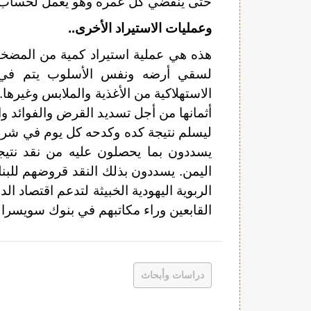
حتى ينقضي كل عمره وهو يعمل لحساب الم
وعمليات الاستيراد الأخرى..
هذه هي عملية استيراد كمية من المضخات 
لسقي أرضه ونفس الأسلوب يتم في اس
الاستهلاكية من الأغذية والملابس وغيرها
أثمانها من أجل تسديد القرض والفوائد و
ليسلم نتيجة كده وكدحه كل يوم في شراء 
يسددون بما يحصلون عليه من نقد نتيج
اليمن. يسددون بذلك النقد قروضهم للبن
الربوية اليهودية الخبيثة لتدعم اقتصاد ال
القابعين وراء مكاتبهم في بنوك سويسرا و
دراسات وأبحاث