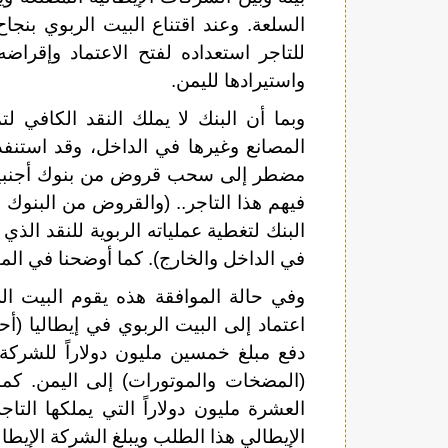
السلعة. وعند اقتناع البيت الربوي بنجا
للتاجر استعداده لفتح الاعتماد وإقراض
واستيرادها لليمن.
وبما أن البنك لا يملك النقد الكافي ل
المصانع وغيرها في الداخل، وقد استنفذ
مضطر إلى سحب قروض من بنوك أجنبية لت
فيهم هذا التاجر.. (والقروض من البنوك 
البنك لتغطية عملياته الربوية للنقد الذي
في الداخل والخارج). كما أوضحنا في الم
وفي حالة الموافقة هذه يقوم البيت ال
اعتماد إلى البيت الربوي في إيطاليا (أ
دفع مبلغ خمسين مليون دولاراً للشركة 
(المضخات والموتورات) إلى اليمن. كما 
العشرة مليون دولاراً التي يملكها التا
الإيطالي هذا الطلب ويبلغ الشركة الإيطا