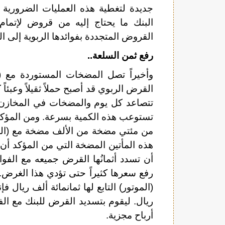
جديدة لتغطية هذه العمليات الضرورية
البنك ما يحتاج إليه من قروض لإتمام 
القروض المتجددة بفوائدها الربوية إلى ال
رفع ثمن السلعة..
وأخيراً تصل المضخات المستوردة مع (
القرض الربوي قد أصبح حملاً ثقيلاً وعبئاً 
تتصاعد كل يوم والمضخات في المخازن. 
تستوعب هذه الكمية بسرعة. ومن المؤكد 
من مئتي مضخة من الألف مضخة مع (الموتو
هذه المأتين المضخة التي من المؤكد أن
أن تسدد أثمانُها القرض جميعه مع الفوائ
رفع سعرها كثيراً حتى تؤدي هذا الغرض. 
(الموتور) التابع لها ثمانمائة ألف ريال فإ
ريال. ليقوم بتسديد القرض للبنك مع ا
أرباح مجزية.