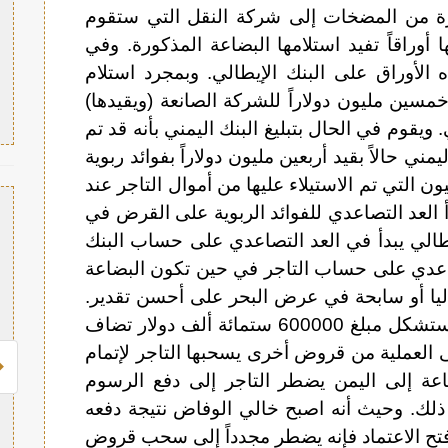
ورة من المضخات إلى شركة النقل التي ستقوم
ا أوراقاً تفيد استلامها البضاعة المذكورة. وفي
الأوراق على البنك الإيطالي. وبمجرد استلام
خمسين مليون دولاراً للشركة الصانعة (ويقيدها)
. ويقوم في الحال بتبليغ البنك اليمني بأنه قد تم
مني حالاً بقيد أربعين مليون دولاراً بفوائد ربوية
ن التي تم الاستيلاء عليها من أموال التاجر عند
أ العد التصاعدي للفوائد الربوية على القرض في
لإيطالي يبدأ في العد التصاعدي على حساب البنك
تصاعدي على حساب التاجر في حين تكون البضاعة
اليا أو سابحة في عرض البحر على أحسن تقدير.
ولنفترض أن الفوائد الربوية 15% فإنها ستشكل مبلغ 600000 ستمائة ألف دولار تضاف
العملية من قروض أخرى يسحبها التاجر لإتمام
ضاعة إلى اليمن يضطر التاجر إلى دفع الرسوم
 ذلك. وحيث أنه اصبح خالي الوفاض نتيجة دفعه
فتح الاعتماد فإنه يضطر مجدداً إلى سحب قروض