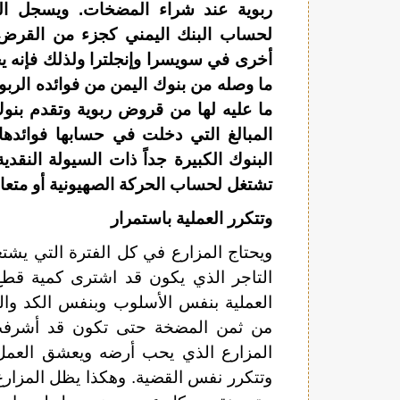
ربوية عند شراء المضخات. ويسجل البن
لحساب البنك اليمني كجزء من القرض
أخرى في سويسرا وإنجلترا ولذلك فإنه ي
ما وصله من بنوك اليمن من فوائده الربوية
ما عليه لها من قروض ربوية وتقدم بنو
المبالغ التي دخلت في حسابها فوائدها
البنوك الكبيرة جداً ذات السيولة النقدي
تشتغل لحساب الحركة الصهيونية أو متعا
وتتكرر العملية باستمرار
ويحتاج المزارع في كل الفترة التي يشت
التاجر الذي يكون قد اشترى كمية قطع ا
العملية بنفس الأسلوب وبنفس الكد وال
من ثمن المضخة حتى تكون قد أشرفت ع
المزارع الذي يحب أرضه ويعشق العم
وتتكرر نفس القضية. وهكذا يظل المزار