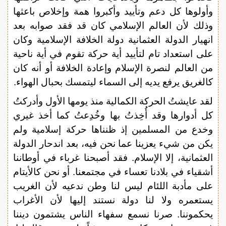
وأولوها كل دعم وتأييد وأكبروا همة وإخلاص باعثها
وذلك لأن العالم الإسلامي كان قد فقد صوابه بعد
انهيار الدولة العثمانية دولة الخلافة الإسلامية وكان
على استعداد تام لتأييد أية حركة تقوم في أية ناحية
من العالم لنصرة الإسلام وإعادة الخلافة أو أنه كان
كالغريق يرفع يديه إلى السماء ليتمسك بحبال الهواء.
لقد عايشتُ الحركة الكمالية منذ يومها الأول وأدركتُ
كل أدوارها وقد أُخِذتُ بها وخُدِعتُ كما أخذ غيري
وخدع من المسلمين إذ ظنناها حركة إسلامية ولم
يكن من شيء يعزينا عما نحن فيه، بعد اندحار الدولة
العثمانية، إلا الإسلام. فقد أصبحنا غرباء في أوطاننا
أشقياء في بلادنا تعساء في مجتمعنا. أو نحن كالأيتام
على مأدبة اللئام ليس لنا وطن ندعيه لأن الغريب
يستعمره ولا لنا دولة نستند إليها لأن الأغراب
يحكموننا. صرنا نسمع سفهاء الناس يشتمون ديننا