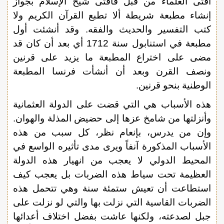
أفتى العلماء من قبل فأفتى شيخ الإسلام بجواز
إنشاء مطبعة شريطة ألا تطبع القرآن الكريم ولا
كتب التفسير والحديث والفقه. وقد أنشئت أول
مطبعة في استنابول سنة 1712 أي بعد أن كان قد
مضى على اختراع المطبعة ما يزيد على قرنين
ونصف القرن وبعد أن أنشأت فرنسا المطبعة
الوطنية بنحو قرنين.
هذه الأسباب هي التي قضت على الدولة العثمانية
وأنزلتها من شامخ عزها إلى حضيض المذلة والهوان.
وإن من يدرس، بإنعام نظر، كل سبب من هذه
الأسباب المذكورة آنفاً ويرى مدى تأثيره الواسع في
المحيط الدولي لا يعجب من انهيار هذه الدولة
العظيمة تحت سياط هذه الضربات بل يعجب كيف
استطاعت أن تعيش ستمئة سنة وهي تتحمل هذه
الضربات القاسية التي نزلت بها والتي لو نزلت على
جبل لصدعته، ولكنها عاشت بفضل اختلاف أعدائها