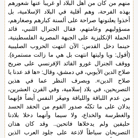
منهم من كان من أهل البلاد أو غريباً عنها شعورهم
بهذه الفرحة، وهم أقلية في البلاد الإسلامية، بل
أخذوا يعلنونها صراحة على ألسنة كبارهم وصغارهم،
مسؤوليهم وعامتهم، فقال الجنرال اللنبي، قائد
الحملة الإنكليزية على الجبهة المصرية الفلسطينية،
حينما دخل القدس: الآن انتهت الحروب الصليبية
(أقول: ويا وليتها انتهت بل هي ما زالت مستمرة).
ووقف الجنرال غورو القائد الإفرنسي على ضريح
صلاح الدين الأيوبي، في دمشق، وقال: «ها قد عدنا يا
صلاح الدين». وبصرف النظر عما في هذين
التصريحين، في بلاد إسلامية، وفي القرن العشرين،
من عدم اللباقة واللياقة وصِغَر النفس أيضاً فإنهما
يدلان على ما تكنّه صدور القوم من الحقد الحسد
والغطرسة والخداع، ولا سيما وأنهما دخلا بلادنا
حليفين ولم يدخلاها فاتحين.. وقد كان هذان
التصريحان سياطاً لاذعة على جلود العرب الذين