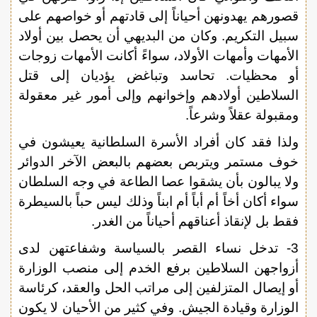
قصورهم يهدونهن أحياناً إلى قادتهم أو خواصهم على
سبيل التكريم. وكان من البديهي أن يحصل بين أولاد
الأمهات وأمهات الأولاد، سواءً أكانت الأمهات زوجات
أو محظيات. تحاسد وتباغض يؤديان إلى قتل
السلاطين أولادهم وإخوانهم وإلى أمور غير معقولة
ومقبولة عقلاً وشرعاً.
ولذا فقد كان أفراد الأسرة السلطانية يعيشون في
خوف مستمر ويتربص بعضهم بالبعض الآخر الدوائر
ولا يبالون بأن يشقوا عصا الطاعة في وجه السلطان
سواء أكان أخاً أم أباً أم ابناً وذلك ليس حباً بالسيطرة
فقط بل لإنقاذ أعناقهم أحياناً من الغدر.
3- تدخل نساء القصر بالسياسة وشفاعتهن لدى
أزواجهن السلاطين برفع الخدم إلى منصب الوزارة
أو إيصال المتزلفين إلى مراتب الحل والعقد، كرئاسة
الوزارة وقيادة الجيش. وفي كثير من الأحيان لا يكون