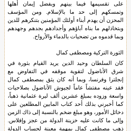
على تقسيمها فيما بينهم وبفضل إيمان أهلها
وتمسكهم إلى حد ما بالإسلام. ومن المؤسف
المحزن أن يهدم أبناء أولئك المؤمنين بتنكرهم للدين
وبتخاذلهم ما بناه آباؤهم وأجدادهم بجدهم وجهدهم
وبما قدموه من تضحيات بالدماء والأرواح.
الثورة التركية ومصطفى كمال
كان السلطان وحيد الدين يريد القيام بثورة في
شرق الأناضول لتقوية موقفه في التفاوض مع
إنجلترا وفرنسا، وبما أنه كان يثق بمصطفى كمال
فقد عينه مفتشاً عاماً لجيوش الأناضول بصلاحيات
واسعة وزوده بمبلغ عشرين ألف ليرة عثمانية ذهباً،
كما أخبرني بذلك أحد كتاب المابين المطلعين على
دخائل الأمور، وهو مبلغ ضخم بالنسبة إلى ذاك الزمن
وإلى ما كانت عليه خزينة الدولة من عجز وإفلاس.
ذهب مصطفى كمال بمهمة معينة لحساب الدولة