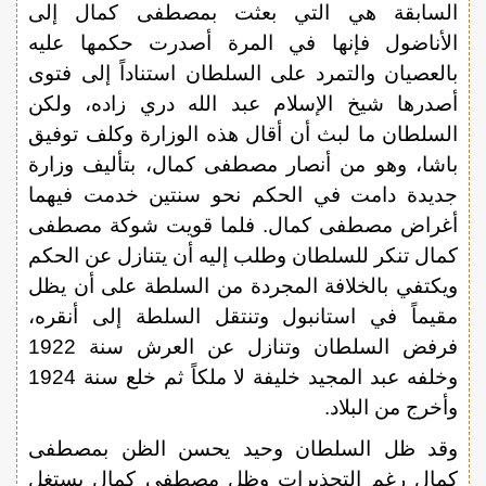
السابقة هي التي بعثت بمصطفى كمال إلى
الأناضول فإنها في المرة أصدرت حكمها عليه
بالعصيان والتمرد على السلطان استناداً إلى فتوى
أصدرها شيخ الإسلام عبد الله دري زاده، ولكن
السلطان ما لبث أن أقال هذه الوزارة وكلف توفيق
باشا، وهو من أنصار مصطفى كمال، بتأليف وزارة
جديدة دامت في الحكم نحو سنتين خدمت فيهما
أغراض مصطفى كمال. فلما قويت شوكة مصطفى
كمال تنكر للسلطان وطلب إليه أن يتنازل عن الحكم
ويكتفي بالخلافة المجردة من السلطة على أن يظل
مقيماً في استانبول وتنتقل السلطة إلى أنقره،
فرفض السلطان وتنازل عن العرش سنة 1922
وخلفه عبد المجيد خليفة لا ملكاً ثم خلع سنة 1924
وأخرج من البلاد.
وقد ظل السلطان وحيد يحسن الظن بمصطفى
كمال رغم التحذيرات وظل مصطفى كمال يستغل