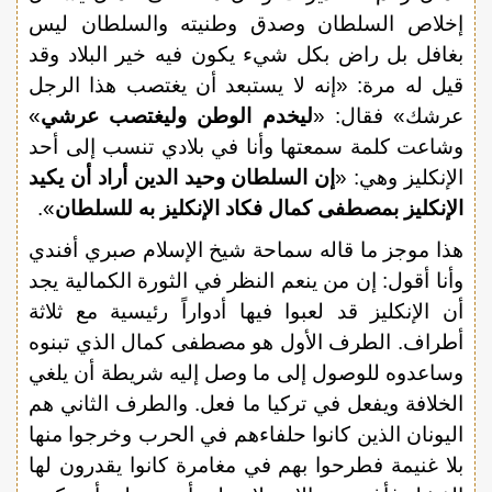
إخلاص السلطان وصدق وطنيته والسلطان ليس
بغافل بل راض بكل شيء يكون فيه خير البلاد وقد
قيل له مرة: «إنه لا يستبعد أن يغتصب هذا الرجل
عرشك» فقال: «
ليخدم الوطن وليغتصب عرشي
»
وشاعت كلمة سمعتها وأنا في بلادي تنسب إلى أحد
الإنكليز وهي: «
إن السلطان وحيد الدين أراد أن يكيد
الإنكليز بمصطفى كمال فكاد الإنكليز به للسلطان
».
هذا موجز ما قاله سماحة شيخ الإسلام صبري أفندي
وأنا أقول: إن من ينعم النظر في الثورة الكمالية يجد
أن الإنكليز قد لعبوا فيها أدواراً رئيسية مع ثلاثة
أطراف. الطرف الأول هو مصطفى كمال الذي تبنوه
وساعدوه للوصول إلى ما وصل إليه شريطة أن يلغي
الخلافة ويفعل في تركيا ما فعل. والطرف الثاني هم
اليونان الذين كانوا حلفاءهم في الحرب وخرجوا منها
بلا غنيمة فطرحوا بهم في مغامرة كانوا يقدرون لها