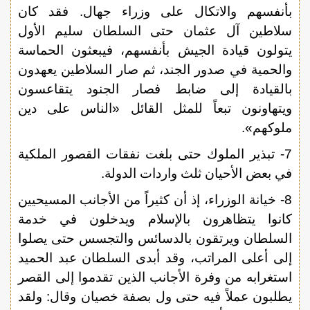
بأنفسهم والاتكال على وزراء جهال. فقد كان
سلاطين آل عثمان حتى السلطان سليم الأول
يتولون قيادة الجيش بأنفسهم، فيبعثون الحماسة
والحمية في صدور الجند، ثم صار السلاطين يعهدون
بالقيادة إلى ضابط فصار الجنود يتقاعسون
ويتهاونون تبعاً للمثل القائل «الناس على دين
ملوكهم».
7- تبذير الملوك حتى بلغت نفقات القصور الملكية
في بعض الأحيان ثلث واردات الدولة.
8- خيانة الوزراء، إذ أن كثيراً من الأجانب المسيحيين
كانوا يتظاهرون بالإسلام ويدخلون في خدمة
السلطان ويرتقون بالدسائس والتجسس حتى يصلوا
إلى أعلى المراتب، وقد أبدى السلطان عبد الحميد
استغرابه من وفرة الأجانب الذين تقدموا إلى القصر
يطلبون عملاً فيه حتى ول بصفة خصيان وقال: ولقد