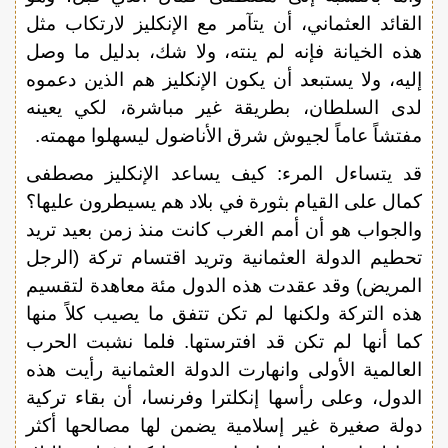
القائد العثماني، أن يتآمر مع الإنكليز لارتكاب مثل
هذه الخيانة فإنه لم ينته، ولا شك، بدليل ما وصل
إليه، ولا يستبعد أن يكون الإنكليز هم الذين دعموه
لدى السلطان، بطريقة غير مباشرة، لكي يعينه
مفتشاً عاماً لجيوش شرق الأناضول ليسهلوا مهمته.
قد يتساءل المرء: كيف يساعد الإنكليز مصطفى
كمال على القيام بثورة في بلاد هم يسيطرون عليها؟
والجواب هو أن أمم الغرب كانت منذ زمن بعيد تريد
تحطيم الدولة العثمانية وتريد اقتسام تركة (الرجل
المريض) وقد عقدت هذه الدول مئة معاهدة لتقسيم
هذه التركة ولكنها لم تكن تتفق ما يصيب كلاً منها
كما أنها لم تكن قد افترستها. فلما نشبت الحرب
العالمية الأولى وانهارت الدولة العثمانية رأيت هذه
الدول، وعلى رأسها إنكلترا وفرنسا، أن بقاء تركية
دولة صغيرة غير إسلامية يضمن لها مصالحها أكثر