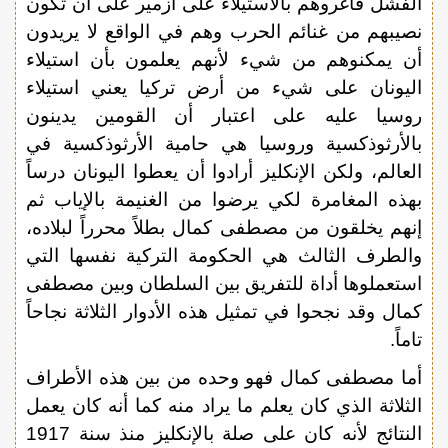
الفشل فأغروهم بالاستيلاء على أزمير على أن تكون
نصيبهم من غنائم الحرب وهم في الواقع لا يريدون
أن يمكنوهم من شيء لأنهم يعلمون بأن استيلاء
اليونان على شيء من أرض تركيا يعني استيلاء
روسيا عليه على اعتبار أن القومين يدينون
بالأرثوذكسية وروسيا هي حامية الأرثوذكسية في
العالم، ولكن الإنكليز أرادوا أن يعطوا اليونان درساً
بهذه المغامرة لكي يرضوا من الغنيمة بالإياب ثم
إنهم يخلقون من مصطفى كمال بطلاً محرراً لبلاده،
والطرف الثالث هي الحكومة التركية نفسها التي
استعملوها أداة للتفريق بين السلطان وبين مصطفى
كمال وقد نجحوا في تمثيل هذه الأدوار الثلاثة نجاحاً
تاماً.
أما مصطفى كمال فهو وحده من بين هذه الأطراف
الثلاثة الذي كان يعلم ما يراد منه كما أنه كان يعمل
النتائج لأنه كان على صلة بالإنكليز منذ سنة 1917