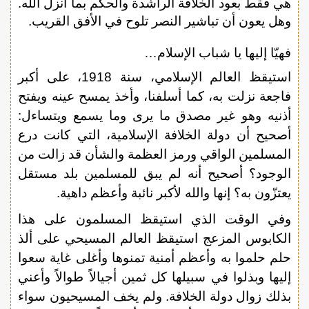
هي فقط بعود الخلافة الراشدة والحكم بما أنزل الله.
وهل يعون أن تباشير النصر تلوح في الأفق القريب.
فهيّا إليها يا شباب الإسلام…
استيقظ العالم الإسلامي، سنة 1918، على أكبر
فاجعة نزلت به، كما أسلفنا، وأخذ يمسح عينه ويفتح
أذنيه وهو غير مصدق ما يرى وما يسمع ويتساءل:
أصحيح أن دولة الخلافة الإسلامية، التي كانت درع
المسلمين الواقي ورمز العظمة والشأن قد زالت من
الوجود؟ أصحيح أنه لم يبق للمسلمين بلد مستقل
يعتزّون به؟ إنها والله لأكبر نائبة وأعظم داهية.
وفي الوقت الذي استيقظ المسلمون على هذا
الكابوس المزعج استيقظ العالم المسيحي على ألذ
حلم حلموا به وأعظم أمنية تمنوها وأغلى غاية سعوا
إليها وبذلوا في سبيلها كل ثمين أجيالاً طوالاً وأعني
بذلك زوال دولة الخلافة. ولم يخف المسيحيون سواء