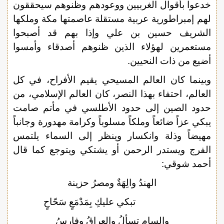
خدعوا بأقوال الغربيين ووعودهم وظنوهم سيحققون
لهم إمبراطورية عربية مستقلة عاصمتها مكة وملكها
الشريف حسين بن علي وإذا بهم قد أصبحوا
مستعمرين لهؤلاء الذين ظنوهم أصدقاء وأمسوا
أضيع من ذات النحيين.
وبينما كان العالم المسيحي يقيم الأفراح، في كل
العالم، احتفاء بهذا النصر، كان العالم الإسلامي، من
حدود الصين إلى حدود الأطلسي في مأتم صامت
يبكي عزاً ضائعاً وملكاً مسلوباً وكرامة مهدورة وجانباً
مهيضاً وذلة وانكسار وينظر إلى السماء يلتمس
الفرج ويستدر الرحمن أو يشتكي ويتوجع كما قال
أحمد شوقي:
الهندُ والِهَةٌ ومصرُ حزينة
تبكي عليكِ بِمَدْمَعٍ سَحّاحٍ
والسام تسألُ والعراقُ وفارسُ