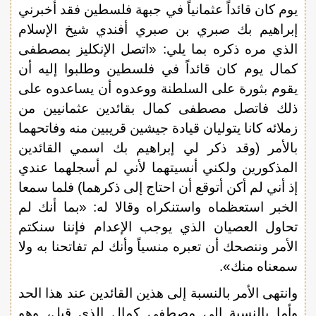
يوم كان قائداً عثمانياً في جبهة فلسطين فقد أخبرني
إبراهيم بك صبري بن صبري أفندي شيخ الإسلام
الذي مره ذكره بما يلي: «اتصل الإنكليز بمصطفى
كمال يوم كان قائداً في فلسطين وطلبوا إليه أن
يقوم بثورة على السلطنة ووعدوه أن يساعدوه على
ذلك فاتصل مصطفى كمال بقائدين عثمانيين من
زملائه كانا يتوليان قيادة جيشين قريبين منه وفاتحهما
بالأمر (وقد ذكر لي إبراهيم بك اسمي القائدين
المذكورين ولكني أنسيتهما لأني لم أسجلهما عندي
إذ أني لم أكن أتوقع أن احتاج إلى ذكرهما) فلما سمعا
الخبر استعظماه واستنكراه وقالا له: «بما أنك لم
تحاول العصيان الذي يوجب الإعدام فإننا سنكتم
الأمر وننصحك أن تعبره منسياً وأنك لم تفاتحنا به ولا
سمعناه منك».
وانتهى الأمر بالنسبة إلى هذين القائدين عند هذا الحد
وأما بالنسبة إلى مصطفى كمال الذي قبل، وهو