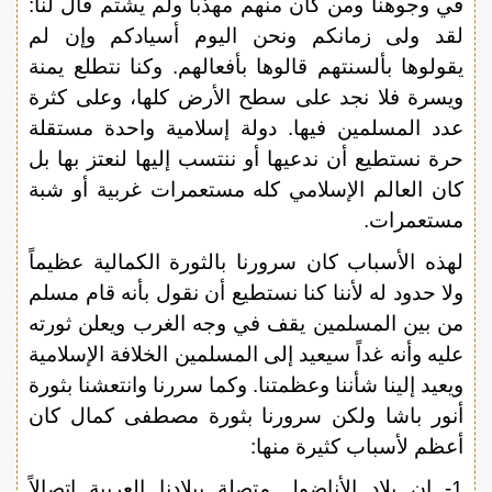
في وجوهنا ومن كان منهم مهذباً ولم يشتم قال لنا:
لقد ولى زمانكم ونحن اليوم أسيادكم وإن لم
يقولوها بألسنتهم قالوها بأفعالهم. وكنا نتطلع يمنة
ويسرة فلا نجد على سطح الأرض كلها، وعلى كثرة
عدد المسلمين فيها. دولة إسلامية واحدة مستقلة
حرة نستطيع أن ندعيها أو ننتسب إليها لنعتز بها بل
كان العالم الإسلامي كله مستعمرات غربية أو شبة
مستعمرات.
لهذه الأسباب كان سرورنا بالثورة الكمالية عظيماً
ولا حدود له لأننا كنا نستطيع أن نقول بأنه قام مسلم
من بين المسلمين يقف في وجه الغرب ويعلن ثورته
عليه وأنه غداً سيعيد إلى المسلمين الخلافة الإسلامية
ويعيد إلينا شأننا وعظمتنا. وكما سررنا وانتعشنا بثورة
أنور باشا ولكن سرورنا بثورة مصطفى كمال كان
أعظم لأسباب كثيرة منها:
1- إن بلاد الأناضول متصلة ببلادنا العربية اتصالاً