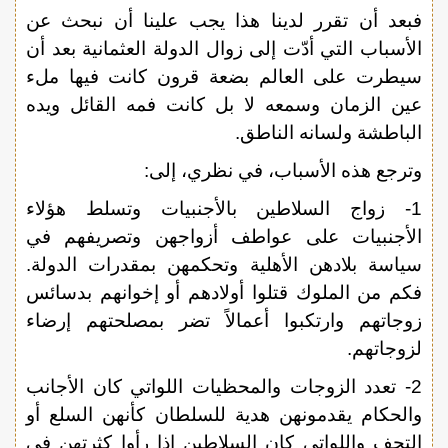
فبعد أن تقرر لدينا هذا يجب علينا أن نبحث عن
الأسباب التي أدّت إلى زوال الدولة العثمانية بعد أن
سيطرت على العالم بضعة قرون كانت فيها ملء
عين الزمان وسمعه لا بل كانت فمه القائل ويده
الباطشة ولسانه الناطق.
وترجع هذه الأسباب، في نظري، إلى:
1- زواج السلاطين بالأجنبيات وتسلط هؤلاء
الأجنبيات على عواطف أزواجهن وتصريفهم في
سياسة بلادهن الأهلية وتحكمهن بمقدرات الدولة.
فكم من الملوك قتلوا أولادهم أو إخوانهم بدسائس
زوجاتهم وارتكبوا أعمالاً تضر بمصلحتهم إرضاء
لزوجاتهم.
2- تعدد الزوجات والمحظيات اللواتي كان الأجانب
والحكام يقدمونهن هدية للسلطان كأنهن السلع أو
التحف واللواتي كان السلاطين إذا رأوا كثرتهن في