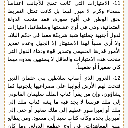
11- الامتيازات التي كانت تمنح للأجانب اعتباطاً
بسخاء وكرم لا مبرر لهما بل كانت تمثل التفريط
بحق الوطن في أقبح صورة، فقد منحت الدولة
العثمانية، وهي في أوج عظمتها وسلطانها، امتيازات
لدول أجنبية جعلتها شبة شريكة معها في حكم البلاد.
ولا أرى سبباً لهذا الاستهتار إلا الجهل وعدم تقدير
الأمور قدرها الحقيقي وتقدير قوة ودهاء الدول التي
منحت هذه الامتيازات والعاقل لا يستهين بعدوه مهما
كان صغيراً أو ضعيفاً.
12- الغرور الذي أصاب سلاطين بني عثمان الذين
فتحت لهم الأرض أبوابها على مصراعيها يلجونها كما
يشاؤون، وإن من يقرأ كتاب الملك سليمان القانوني
إلى ملك فرنسا لا يجد فيه ما يشه كتاب ملك إلى
ملك أو إمبراطور عظيم إلى ملك صغير أو حتى إلى
أمير،بل يجده وكأنه كتاب سيد إلى مسود. ومن يطالع
صيغ المعاهدات، في أوج عظمة الدولة، وما كان