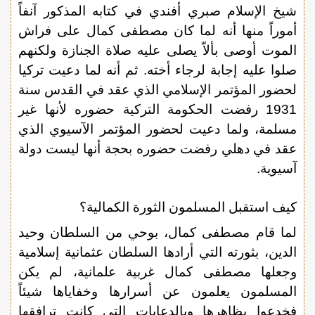
شيخ الإسلام صبري أفندي في كتابه المذكور آنفاً
أموراً منها أنه لما كان مصطفى كمال على فراش
الموت أوصى بألاّ يصلى عليه صلاة الجنازة ولكنهم
صلوا عليه إجابة لرجاء أخته. ثم أنه لما دعيت تركيا
لحضور المؤتمر الإسلامي الذي عقد في القدس سنة
1931 رفضت الحكومة التركية حضوره لأنها غير
مسلمة، ولما دعيت لحضور المؤتمر الآسيوي الذي
عقد في دهلي رفضت حضوره بحجة أنها ليست دولة
آسيوية.
كيف استقبل المسلمون الثورة الكمالية؟
لما قام مصطفى كمال، بوحي من السلطان وحيد
الدين، بثورته التي أرادها السلطان عثمانية إسلامية
وجعلها مصطفى كمال غربية علمانية، لم يكن
المسلمون يعلمون عن أسرارها وخفاياها شيئاً
فخدعوا بظاهرها وبالدعايات التي كانت ترافقها