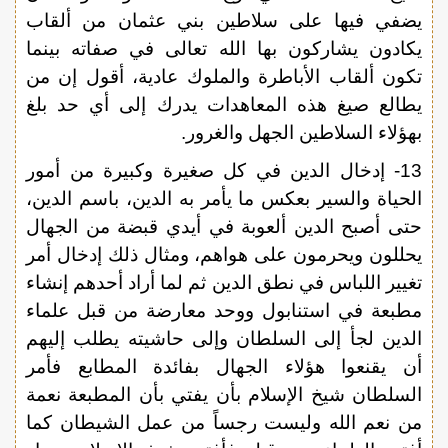
يضفي فيها على سلاطين بني عثمان من ألقاب
يكادون يشاركون بها الله تعالى في صفاته بينما
تكون ألقاب الأباطرة والملوك عادية، أقول إن من
يطالع صيغ هذه المعاهدات يدرك إلى أي حد بلغ
بهؤلاء السلاطين الجهل والغرور.
13- إدخال الدين في كل صغيرة وكبيرة من أمور
الحياة والسير بعكس ما يأمر به الدين، باسم الدين،
حتى أصبح الدين ألعوبة في أيدي قبضة من الجهال
يحللون ويحرمون على هواهم، ومثال ذلك إدخال أمر
تغيير اللباس في نطق الدين ثم لما أراد أحدهم إنشاء
مطبعة في استنابول ووحد معارضة من قبل علماء
الدين لجأ إلى السلطان وإلى حاشيته يطلب إليهم
أن يقنعوا هؤلاء الجهال بفائدة المطابع فأمر
السلطان شيخ الإسلام بأن يفتي بأن المطبعة نعمة
من نعم الله وليست رجساً من عمل الشيطان كما