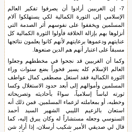
7- إن الغربيين أرادوا أن يصرفوا تفكير العالم
الإسلامي إلى الثورة الكمالية لكي يستهلكوا آلام
المسلمين ويخففوا على نفوسهم أثر الصدمة التي
أنزلوها بهم بإزالة الخلافة فأولوا الثورة الكمالية كل
عنايتهم ودعموها برعايتهم لأنهم كانوا يعلمون نتائجها
مسبقاً على اعتبار أنهم هم الدين صنعوها.
وكما أن الغربيين قد نجحوا في مخططهم وجعلوا
العالم الإسلام كله يسير فخوراً بضع سنوات وراء
الثورة الكمالية فقد استغل مصطفى كمال عواطف
المسلمين وأموالهم إلى أبعد حدود الاستغلال وكسا
ثورته لباساً إسلامياً، سواءً بأحاديثه وتصريحاته
وخطبه، أو بمعاملته لزعماء المسلمين. فمن ذلك أنه
استعان بالزعيم الليبي الشهير السيد أحمد
السنوسي وجعله مستشاراً له وكان يبرق إليه، كما
قال لي صديقي الأمير شكيب أرسلان، إذا أراد شن