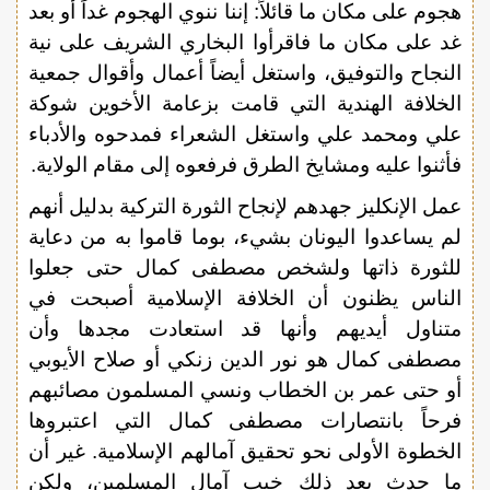
هجوم على مكان ما قائلاً: إننا ننوي الهجوم غداً أو بعد
غد على مكان ما فاقرأوا البخاري الشريف على نية
النجاح والتوفيق، واستغل أيضاً أعمال وأقوال جمعية
الخلافة الهندية التي قامت بزعامة الأخوين شوكة
علي ومحمد علي واستغل الشعراء فمدحوه والأدباء
فأثنوا عليه ومشايخ الطرق فرفعوه إلى مقام الولاية.
عمل الإنكليز جهدهم لإنجاح الثورة التركية بدليل أنهم
لم يساعدوا اليونان بشيء، بوما قاموا به من دعاية
للثورة ذاتها ولشخص مصطفى كمال حتى جعلوا
الناس يظنون أن الخلافة الإسلامية أصبحت في
متناول أيديهم وأنها قد استعادت مجدها وأن
مصطفى كمال هو نور الدين زنكي أو صلاح الأيوبي
أو حتى عمر بن الخطاب ونسي المسلمون مصائبهم
فرحاً بانتصارات مصطفى كمال التي اعتبروها
الخطوة الأولى نحو تحقيق آمالهم الإسلامية. غير أن
ما حدث بعد ذلك خيب آمال المسلمين، ولكن