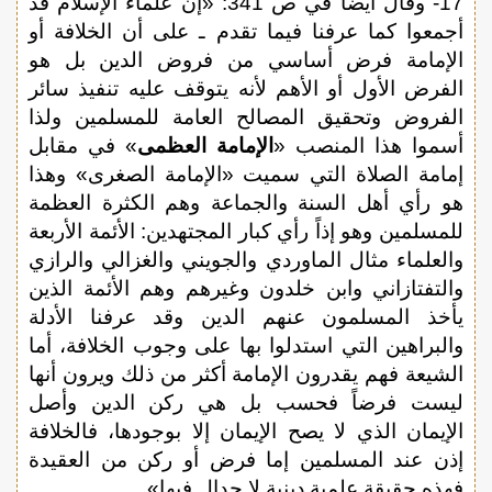
17- وقال أيضاً في ص 341: «إن علماء الإسلام قد
أجمعوا كما عرفنا فيما تقدم ـ على أن الخلافة أو
الإمامة فرض أساسي من فروض الدين بل هو
الفرض الأول أو الأهم لأنه يتوقف عليه تنفيذ سائر
الفروض وتحقيق المصالح العامة للمسلمين ولذا
أسموا هذا المنصب «
الإمامة العظمى
» في مقابل
إمامة الصلاة التي سميت «الإمامة الصغرى» وهذا
هو رأي أهل السنة والجماعة وهم الكثرة العظمة
للمسلمين وهو إذاً رأي كبار المجتهدين: الأئمة الأربعة
والعلماء مثال الماوردي والجويني والغزالي والرازي
والتفتازاني وابن خلدون وغيرهم وهم الأئمة الذين
يأخذ المسلمون عنهم الدين وقد عرفنا الأدلة
والبراهين التي استدلوا بها على وجوب الخلافة، أما
الشيعة فهم يقدرون الإمامة أكثر من ذلك ويرون أنها
ليست فرضاً فحسب بل هي ركن الدين وأصل
الإيمان الذي لا يصح الإيمان إلا بوجودها، فالخلافة
إذن عند المسلمين إما فرض أو ركن من العقيدة
فهذه حقيقة علمية دينية لا جدال فيها».