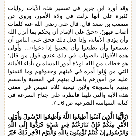
وقد أورد ابن جرير في تفسير هذه الآيات روايات
كثيرة على أنها نزلت في ولاة الأمور، وروى عن
مصعب بن سعد قال: قال علي رضي الله عنه كلمات
أصاب فيهنّ: «حقّ على الإمام أن يحكم بما أنزل الله
وأن يؤدي الأمانة، وإذا فعل ذلك فحق على الناس أن
يسمعوا وأن يطيعوا وأن يجيبوا إذا دعوا»… وأولى
هذه الأقوال بالصواب في ذلك عندي قول من قال:
هو خطاب من الله لولاة أمور المسلمين بأداء الأمانة
التي من وُلوا أمره في فيئهم وحقوقهم وما ائتمنوا
عليه من أمورهم بالعدل بينهم في القضية والقسم
بينهم بالسوية» ولابن تيمية كلام نفيس في معنى
هذه الآية والتي تليها فانظره على جناح السرعة في
كتابه السياسة الشرعية ص 6 ـ 7.
(
يَاأَيُّهَا الَّذِينَ آمَنُوا أَطِيعُوا اللَّهَ وَأَطِيعُوا الرَّسُولَ وَأُوْلِي
الأََمْرِ مِنْكُمْ فَإِنْ تَنَازَعْتُمْ فِي شَيْءٍ فَرُدُّوهُ إِلَى اللَّهِ
وَالرَّسُولِ إِنْ كُنتُمْ تُؤْمِنُونَ بِاللَّهِ وَالْيَوْمِ الآخِرِ ذَلِكَ خَيْرٌ