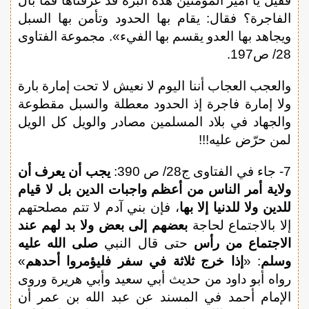
فقيل يا أمير المؤمنين هذه البرة قد عرفناها فما بال
الفاجرة؟ فقال: يقام بها الحدود وتأمن بها السبل
ويجاهد بها العدو يقسم بها الفيء». مجموعة الفتاوى
28/ ص197.
والعجب العجاب أننا اليوم لا نعيش لا تحت إمارة بارة
ولا إمارة فاجرة إذ الحدود معطلة والسبل مقطوعة
والجهاد في بلاد المسلمين مصادر والويل كل الويل
لمن حرّض عليه!!!
7- جاء في الفتاوى ج28/ ص 390:
يجب أن يعرف أن
ولاية أمر الناس من أعظم واجبات الدين بل لا قيام
للدين ولا للدنيا إلا بها
، فإن بني آدم لا تتم مصلحتهم
إلا بالاجتماع لحاجة
بعضهم إلى بعض ولا بد لهم عند
الاجتماع من رأس
حتى قال النبي
صلى الله عليه
وسلم
: «
إذا خرج ثلاثة في سفر فليؤمروا أحدهم
»
رواه أبو داود من حديث أبي سعيد وأبي هريرة وروى
الإمام أحمد في المسند عن عبد الله بن عمر أن