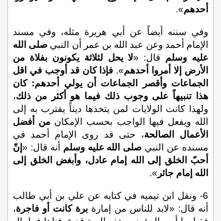
أحدهم
».
وفي سننه أيضاً عن أبي هريرة مثله، وفي مسند
الإمام أحمد وعن عبد الله بن عمر أن النبي
صلى الله
عليه وسلم
قال: «
لا يحل لثلاثة يكونون بفلاة من
الأرض إلا أمروا أحدهم
».
فإذا كان قد أوجب في اقل
الجماعات وأقصر الجماعات أن يولي أحدهم: كان
هذا تنبيهاً على وجوب ذلك فيما هو أكثر من ذلك
،
ولهذا كانت الولايات لمن يتخذها ديناً يقترب به إلى
الله ويفعل فيها الواجب بحسب الإمكان
من أفضل
الأعمال الصالحة
، حتى قد روى الإمام أحمد في
مسنده عن النبي
صلى الله عليه وسلم
أنه قال: «
إنّ
أحبّ الخلق إلى الله إمام عادل، وأبغض الخلق إلى
الله إمام جائر
».
6- ونقل ابن تيميه في كتابه عن علي بن أبي طالب
أنه قال: «لابد للناس من إمارة
برة كانت أو فاجرة
،