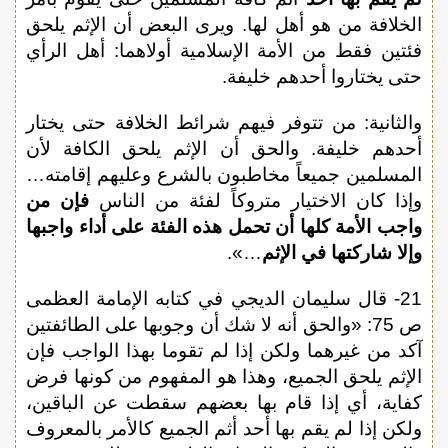
الخلافة من هو أهل لها. ويرى البعض أن الإثم يلحق
فئتين فقط من الأمة الإسلامية أولاهما: أهل الرأي
حتى يختاروا أحدهم خليفة.
والثانية: من تتوفر فيهم شرائط الخلافة حتى يختار
أحدهم خليفة. والحق أن الإثم يلحق الكافة لأن
المسلمين جميعاً مخاطبون بالشرع وعليهم إقامته…
وإذا كان الاختيار متروكاً لفئة من الناس
فإن من
واجب الأمة كلها أن تحمل هذه الفئة على أداء واجبها
وإلا شاركتها في الإثم
…».
21- قال سليمان الديجي في كتابه الإمامة العظمى
ص 75: «والحق أنه لا شك أن وجوبها على الطائفتين
آكد من غيرهما ولكن إذا لم تقوما بهذا الواجب فإن
الإثم يلحق الجميع، وهذا هو المفهوم من كونها فرض
كفاية، أي إذا قام بها بعضهم سقطت عن الباقين،
ولكن إذا لم يقم بها أحد أثم الجميع كالأمر بالمعروف