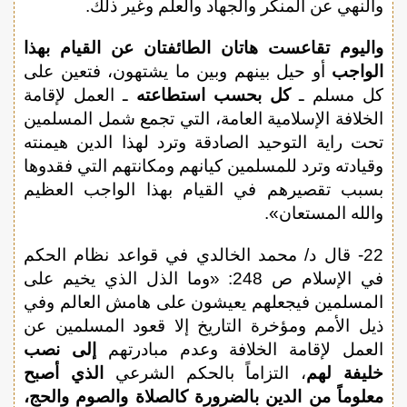
والنهي عن المنكر والجهاد والعلم وغير ذلك.
واليوم تقاعست هاتان الطائفتان عن القيام بهذا
الواجب
أو حيل بينهم وبين ما يشتهون، فتعين على
كل مسلم ـ
كل بحسب استطاعته
ـ العمل لإقامة
الخلافة الإسلامية العامة، التي تجمع شمل المسلمين
تحت راية التوحيد الصادقة وترد لهذا الدين هيمنته
وقيادته وترد للمسلمين كيانهم ومكانتهم التي فقدوها
بسبب تقصيرهم في القيام بهذا الواجب العظيم
والله المستعان».
22- قال د/ محمد الخالدي في قواعد نظام الحكم
في الإسلام ص 248: «وما الذل الذي يخيم على
المسلمين فيجعلهم يعيشون على هامش العالم وفي
ذيل الأمم ومؤخرة التاريخ إلا قعود المسلمين عن
العمل لإقامة الخلافة وعدم مبادرتهم
إلى نصب
خليفة لهم
، التزاماً بالحكم الشرعي
الذي أصبح
معلوماً من الدين بالضرورة كالصلاة والصوم والحج،