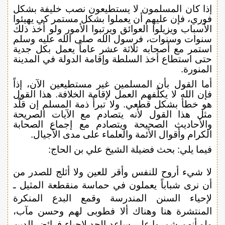
إذا كان المسلمون لا يستطيعون نصب خليفة بشكل
فوري، فإن عليهم أن يعملوا بشكل مستمر كي يهيئوا
الأسباب ويزيلوا العوائق ويرتبوا الأمور ولو أخذ ذلك
سنوات وسنوات، فرسول الله صلى الله عليه وسلم
استمر مع أصحابه ثلاثة عشر عاماً يعمل بكل جدية
حتى استطاع أخذ السلطة وإقامة الدولة في المدينة
المنورة.
أما القول بأن المسلمين غير مستطيعين الآن، إذاً
فإن الله لا يكلّفهم العمل لإقامة الخلافة. هذا القول
هو خطأ بشكل قطعي. ولا تبرأ ذمة المسلم إن قلّد
مثل هذا القول لأنه يتصادم مع الآيات الصريحة
والأحاديث الصحيحة ويتصادم مع إجماع الصحابة
الكرام وأقوال الأئمة والعلماء على مدى الأجيال.
فيما يلي: بحث فضيلة الشيخ علي بن الحاج:
لا شيء أروح للنفس وأقر للعين ولا أثلج للصدر من
أن نرى شباباً يعملون في حماسة منقطعة المثيل ـ
لإحياء السنن المندرسة وقمع البدع المنكرة
المنتشرة هنا وهناك ألا فطوبى لهم وحسن مآب،
ولو أنهم شمروا على ساعد الجد لإحياء فرائض الدين