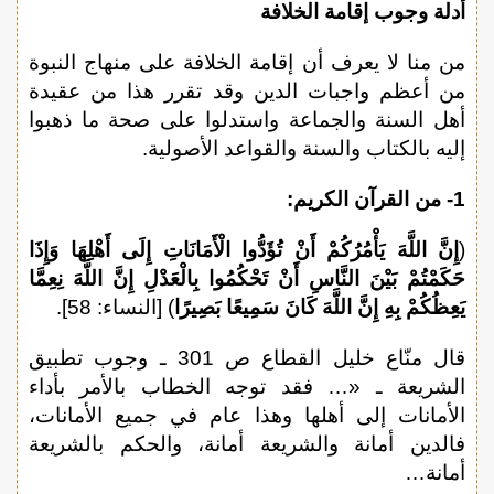
أدلة وجوب إقامة الخلافة
من منا لا يعرف أن إقامة الخلافة على منهاج النبوة
من أعظم واجبات الدين وقد تقرر هذا من عقيدة
أهل السنة والجماعة واستدلوا على صحة ما ذهبوا
إليه بالكتاب والسنة والقواعد الأصولية.
1- من القرآن الكريم:
(
إِنَّ اللَّهَ يَأْمُرُكُمْ أَنْ تُؤَدُّوا الْأَمَانَاتِ إِلَى أَهْلِهَا وَإِذَا
حَكَمْتُمْ بَيْنَ النَّاسِ أَنْ تَحْكُمُوا بِالْعَدْلِ إِنَّ اللَّهَ نِعِمَّا
يَعِظُكُمْ بِهِ إِنَّ اللَّهَ كَانَ سَمِيعًا بَصِيرًا
) [النساء: 58].
قال منّاع خليل القطاع ص 301 ـ وجوب تطبيق
الشريعة ـ «… فقد توجه الخطاب بالأمر بأداء
الأمانات إلى أهلها وهذا عام في جميع الأمانات،
فالدين أمانة والشريعة أمانة، والحكم بالشريعة
أمانة…