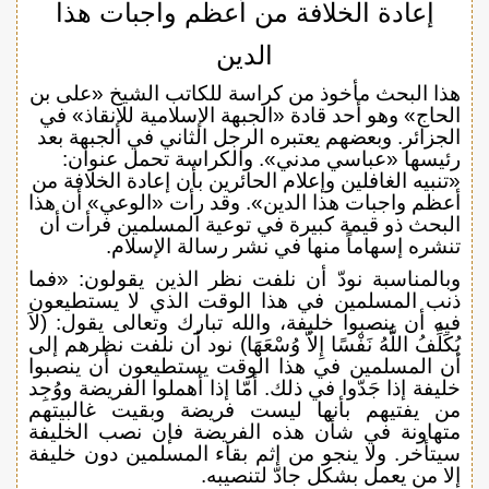
إعادة الخلافة من أعظم واجبات هذا
الدين
هذا البحث مأخوذ من كراسة للكاتب الشيخ «على بن
الحاج» وهو أحد قادة «الجبهة الإسلامية للإنقاذ» في
الجزائر. وبعضهم يعتبره الرجل الثاني في الجبهة بعد
رئيسها «عباسي مدني». والكراسة تحمل عنوان:
«تنبيه الغافلين وإعلام الحائرين بأن إعادة الخلافة من
أعظم واجبات هذا الدين». وقد رأت «الوعي» أن هذا
البحث ذو قيمة كبيرة في توعية المسلمين فرأت أن
تنشره إسهاماً منها في نشر رسالة الإسلام.
وبالمناسبة نودّ أن نلفت نظر الذين يقولون: «فما
ذنب المسلمين في هذا الوقت الذي لا يستطيعون
فيه أن ينصبوا خليفة، والله تبارك وتعالى يقول: (لاَ
يُكَلِّفُ اللَّهُ نَفْسًا إِلاَّ وُسْعَهَا) نود أن نلفت نظرهم إلى
أن المسلمين في هذا الوقت يستطيعون أن ينصبوا
خليفة إذا جَدّوا في ذلك. أمّا إذا أهملوا الفريضة ووُجِد
من يفتيهم بأنها ليست فريضة وبقيت غالبيتهم
متهاونة في شأن هذه الفريضة فإن نصب الخليفة
سيتأخر. ولا ينجو من إثم بقاء المسلمين دون خليفة
إلا من يعمل بشكل جادّ لتنصيبه.