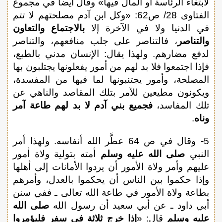
لابتغاء الرئاسة أو المال فيها» وقال أيضاً في مجموع
الفتاوى 28/ ص62: «وكل ابن آدم مصلحتهم لا تتم
في الدنيا ولا في الآخرة إلا
بالاجتماع والتعاون
والتناصر
، فالتناصر على جلب منافعهم، والتناصر
لدفع مضارهم. ولهذا يقال: الإنسان مدني بالطبع،
فإذا اجتمعوا فلا بد لهم من أمور يفعلونها يجتلبون بها
المصلحة، وأمور يجتنبونها لما فيها من المفسدة،
ويكونون مطيعين للآمر بتلك المقاصد والناهي عن
تلك المفاسد،
فجميع بني آدم لا بد لهم طاعة آمر
وناه
.
5- وقال في ص 64 عطَّر الله أنفاسه. ولهذا أمر
النبي
صلى الله عليه وسلم
أمته بتولية ولاة أمور
عليهم وأمر ولاة الأمور أن يردوا الأمانات إلى أهلها
وإذا حكموا بين الناس أن يحكموا بالعدل، وأمرهم
بطاعة ولاة الأمور في طاعة الله تعالى ـ ففي سنن
أبي داود ـ عن أبي سعيد أن رسول الله
صلى الله
عليه وسلم
قال: «
إذا خرج ثلاثة في سفر فليؤمروا