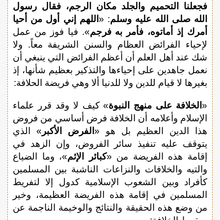
فجعلنا التحميم والجلد مكان الرجم، فقال رسول
الله
صلى الله عليه وسلم
: «
اللهم إني أول من أحيا
أمرك إذ أماتوه، فأمر به فرجم
». فيا فوز من عمل
لإحياء الفرائض العظام والسنن الشريفة معاً. ولا
شك عند أهل العلم أن أعظم الفرائض التي ينبغي أن
نعمل جاهدين على إحياءها والتذكير بعظيم شأنها، إذ
بغيرها لا قيام للدين ولا للدنيا ألا وهي فريضة الحلافة:
«
الخلافة على منهج النبوة
» كيف لا وقد قرر علماء
الإسلام وأعلامه أن الخلافة فرض أساسي من فروض
هذا الدين العظيم بل هو «
الفرض الأكبر
» الذي
يتوقف عليه تنفيذ سائر الفروض، وإن الزهد في
إقامة هذه الفريضة من «
كبائر الإثم
»، وما الضياع
والتيه والخلافات والنزاعات الناشبة بين المسلمين
كأفراد وبين الشعوب الإسلامية كدول إلا لتفريط
المسلمين في إقامة هذه الفريضة العظيمة، وخير
من وضع هذه الحقيقة والنتائج والوخيمة الناجمة عن