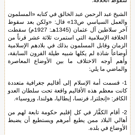
سقوط الخلافة:
الشيخ عبد الرحمن عبد الخالق في كتابه «المسلمون
والعمل السياسي ص13» قال: «ولكن بعد سقوط
آخر سلاطين آل عثمان (1345هـ: 1927م) سقطت
الخلافة الإسلامية التي استمرت ثلاثة عشر قرناً من
الزمان وقابل المسلمون بذلك في بلادهم الإسلامية
أوضاعاً شاذة لم يكلها شبيه طيلة القرون السابقة،
وأهم أوجه الاختلاف ما بين الأوضاع المعاصرة
والماضي ما يلي:
1- قسمت أمة الإسلام إلى أقاليم جغرافية متعددة
كانت معظم هذه الأقاليم واقعة تحت سلطان العدو
الكافر: «إنجلترا، فرنسا، إيطاليا، هولندا، وروسيا».
2- أقام الكفَّار في كل إقليم حكومة تابعة لهم من
أهالي البلاد ممن يطيع أمرهم ويستطيع أن يضبط
الأوضاع في بلده.