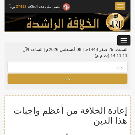
Toggle
مضى على هدم الخلافة
37413
يوماً
navigation
Toggle
gation
السبت، 25 صفر 1448هـ | 08 أغسطس 2026م |
الساعة الآن:
14:11:12
(ت.م.م)
بحث
إعادة الخلافة من أعظم واجبات
هذا الدين