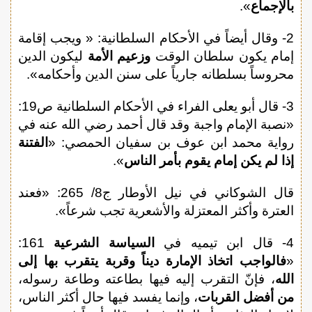
بالإجماع
».
2- وقال أيضاً في الأحكام السلطانية: « ويجب إقامة
إمام يكون سلطان الوقت
وزعيم الأمة
ليكون الدين
محروساً بسلطانه جارياً على سنن الدين وأحكامه».
3- قال أبو يعلى الفراء في الأحكام السلطانية ص19:
«نصبة الإمام واجبة وقد قال أحمد رضي الله عنه في
رواية محمد ابن عوف بن سفيان الحمصي: «
الفتنة
إذا لم يكن إمام يقوم بأمر الناس
».
قال الشوكاني في نيل الأوطار ج8/ 265: «فعند
العترة وأكثر المعتزلة والأشعرية تجب شرعاً».
4- قال ابن تيميه في
السياسة الشرعية
161:
«
فالواجب اتخاذ الإمارة ديناً وقربة يتقرب بها إلى
الله
، فإنّ التقرب إليه فيها بطاعته وطاعة رسوله،
من أفضل القربات
، وإنما يفسد فيها حال أكثر الناس،