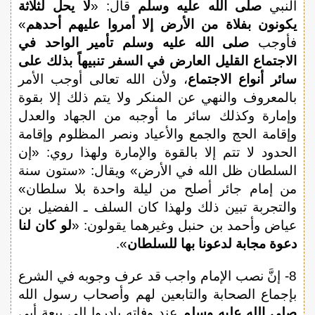
النبي
صلى الله عليه وسلم
قال: «
لا يحل لثلاثة
يكونون بفلاة من الأرض إلا أمروا عليهم أحدهم
»
فأوجب
صلى الله عليه وسلم
تأمير الواحد في
الاجتماع القليل العارض في السفر تنبيهاً بذلك على
سائر أنواع الاجتماع
، ولأن الله تعالى أوجب الأمر
بالمعروف والنهي عن المنكر ولا يتم ذلك إلا بقوة
وإمارة وكذلك سائر ما أوجبه من الجهاد والعدل
وإقامة الحج والجمع والأعياد ونصر المظلوم وإقامة
الحدود لا تتم إلا بالقوة والإمارة ولهذا روي: «إن
السلطان ظل الله في الأرض» ويقال: «ستون سنة
من إمام جائر أصلح من ليلة واحدة بلا سلطان»
والتجربة تبين ذلك ولهذا كان السلف ـ الفضيل بن
عياض وأحمد بن حنبل وغيرهما يقولون: «
لو كان لنا
دعوة مجابة لدعونا بها للسلطان
».
8- إنَّ نصب الإمام واجب قد عرف وجوبه في الشرع
بإجماع الصحابة والتابعين لهم وأصحاب رسول الله
صلى الله عليه وسلم
عند وفاته بادروا إلى بيعة أبي