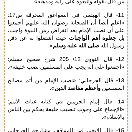
من قال بقوله واتبعوه على رأيه ومذهبه».
11- قال الهيثمي في الصواعق المحرقة ص17:
«اعلم أيضاً أن الصحابة رضوان الله عليهم أجمعوا
على أن نصب الإمام بعد انقراض زمن النبوة واجب،
بل جعلوه أهم الواجبات
حيث اشتغلوا به عن دفن
رسول الله
صلى الله عليه وسلم
».
12- قال النووي 12/ 205 شرح صحيح مسلم:
«أجمعوا على أنه يجب على المسلمين نصب خليفة».
13- قال الجرجاني: «نصب الإمام من أتم مصالح
المسلمين
وأعظم مقاصد الدين
».
14- قال إمام الحرمين في كتابه غياث الأمم:
«الإجماع على وجوب تنصيب خليفة يحكم بين الناس
بالإسلام».
15- قال الإيجي في المواقف وشارحه الجرجاني