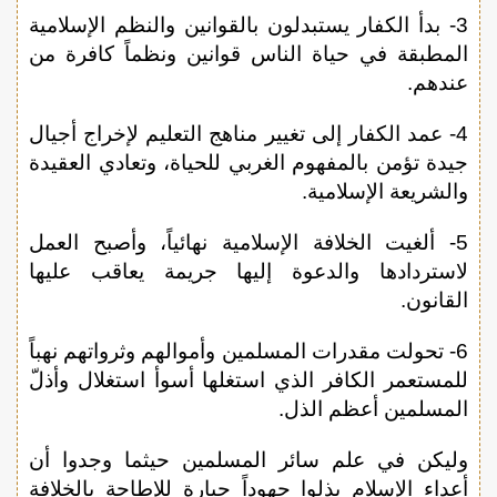
3- بدأ الكفار يستبدلون بالقوانين والنظم الإسلامية
المطبقة في حياة الناس قوانين ونظماً كافرة من
عندهم.
4- عمد الكفار إلى تغيير مناهج التعليم لإخراج أجيال
جيدة تؤمن بالمفهوم الغربي للحياة، وتعادي العقيدة
والشريعة الإسلامية.
5- ألغيت الخلافة الإسلامية نهائياً، وأصبح العمل
لاستردادها والدعوة إليها جريمة يعاقب عليها
القانون.
6- تحولت مقدرات المسلمين وأموالهم وثرواتهم نهباً
للمستعمر الكافر الذي استغلها أسوأ استغلال وأذلّ
المسلمين أعظم الذل.
وليكن في علم سائر المسلمين حيثما وجدوا أن
أعداء الإسلام بذلوا جهوداً جبارة للإطاحة بالخلافة