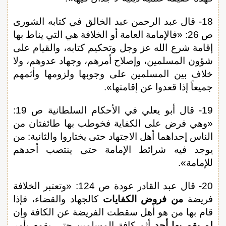
18- قال عبد الرحمن عبد الخالق في كتابه الشورى
ص 26: «فالإمامة العامة أو الخلافة هي التي يناط بها
إقامة شرع الله عز وجل وتحكيم كتابه، والقيام على
شؤون المسلمين، وإصلاح أمرهم، وجهاد عدوهم، ولا
خلاف بين المسلمين على وجوبها ولزومها وأثمهم
جميعاً إذا قعدوا عن إقامتها».
19- قال أبو يعلي في الأحكام السلطانية ص 19:
«وهي فرض على الكفاية فخوطب بها طائفتان من
الناس إحداهما أهل الاجتهاد حتى يختاروا والثانية: من
يوجد فيه شرائط الإمامة حتى ينتصب أحدهم
للإمامة».
20- قال عبد القادر عودة ص 124: «وتعتبر الخلافة
فريضة
من فروض الكفايات
كالجهاد والقضاء، فإذا
قام بها من هو أهل سقطت الفريضة عن الكافة وإن
لم يقم بها أحد
أثم كافة المسلمين حتى يقوم بأمر