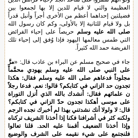
العظيمة والتي لا قيام للدين إلا بها لجمعوا بين
فضيلتين إحداهما أعظم من الأخرى أجراً وأنبل قدراً
بل ولا قيام للثانية إلا بالأولى، وكم كان رسول الله
صلى الله عليه وسلم
حريصاً على إحياء الفرائض
التي طمس معالمها اليهود فإذا وُفق إلى إحياء تلك
الفريضة حمد الله كثيراً.
جاء في صحيح مسلم عن البراء بن عاذب قال: «
مرَّ
على النبي صلى الله عليه وسلم يهودي محمَّماً
مجلوداً فدعاهم صلى الله عليه وسلم فقال: هكذا
تجدون حد الزاني في كتابكم؟ قالوا: نعم. فدعا رجلاً
ن علمائهم فقال: أنشدك بالله الذي أنزل التوراة
على موسى أهكذا تجدون حدّ الزاني في كتابكم؟
قال: لا ولولا أنك نشدتني بهذا لم أخبرك نجده الرجم
ولكنه كثر في أشرافنا فكنا إذا أخذنا الشريف تركناه
وإذا أخذنا الضعيف أقمنا عليه الحد. قلنا تعالوا
فلنجتمع على شيء نقيمه على الشرف والوضيع