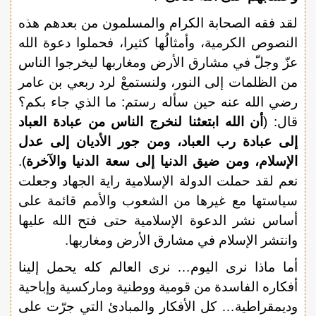
لقد فقه الصحابة الكرام والمسلمون من بعدهم هذه
النصوص الكرمية، وأمثالُها كثيرا، فحملوا دعوة الله
عزّ وجلّ في مشارق الأرض ومغاربها ليخرجوا الناس
من الظلمات إلى النور، ولنستمعْ لرد ربعي بن عامر
رضي الله عنه حين سأله رستم: ما الذي جاء بكم؟
قال: (
أن الله ابتعثنا لنخرج الناس من عبادة العباد
إلى عبادة رب العباد، ومن جور الأديان إلى عدل
الإسلام، ومن ضيق الدنيا إلى سعة الدنيا والآخرة
).
نعم لقد حملت الدولة الإسلامية راية الجهاد وجعلت
سياستها مع غيرها من الشعوب والأمم قائمة على
أساس نشر الدعوة الإسلامية حتى فتح الله عليها
وانتشر الإسلام في مشارق الأرض ومغاربها.
أما ماذا نرى اليوم… نرى العالم كله يحمل إلينا
أفكاره الفاسدة من قومية ووطنية وماركسية وإباحية
وديمقراطية… كل الأفكار والمبادئ التي جرّت على