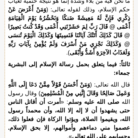
ما نحن فيه من بلاء وشدة إنما هو نتيجة حتمية لغياب
حكم الإسلام، وذلك لقوله تعالى: (
وَمَنْ أَعْرَضَ عَنْ
ذِكْرِي فَإِنَّ لَهُ مَعِيشَةً ضَنكًا وَنَحْشُرُهُ يَوْمَ الْقِيَامَةِ
أَعْمَى
@
قَالَ رَبِّ لِمَ حَشَرْتَنِي أَعْمَى وَقَدْ كُنتُ بَصِيرًا
@
قَالَ كَذَلِكَ أَتَتْكَ آيَاتُنَا فَنَسِيتَهَا وَكَذَلِكَ الْيَوْمَ تُنسَى
@
وَكَذَلِكَ نَجْزِي مَنْ أَسْرَفَ وَلَمْ يُؤْمِنْ بِآيَاتِ رَبِّهِ
وَلَعَذَابُ الآخِرَةِ أَشَدُّ وَأَبْقَى
).
ثالثاً: فيما يتعلق بحمل رسالة الإسلام إلى البشرية
جمعاء:
قال الله تعالى: (
وَمَنْ أَحْسَنُ قَوْلاً مِمَّنْ دَعَا إِلَى اللَّهِ
وَعَمِلَ صَالِحًا وَقَالَ إِنَّنِي مِنْ الْمُسْلِمِينَ
) وقال رسول
الله
صلى الله عليه وسلم
: «
أمرت أن أقاتل الناس
حتى يشهدوا أن لا إله إلا الله، وأن محمداً رسول
الله، ويقيموا الصلاة، ويؤتوا الزكاة فإن فعلوا ذلك،
عصموا مني دماءهم وأموالهم، إلا بحق الإسلام.
وحسابهم على الله تعالى
».