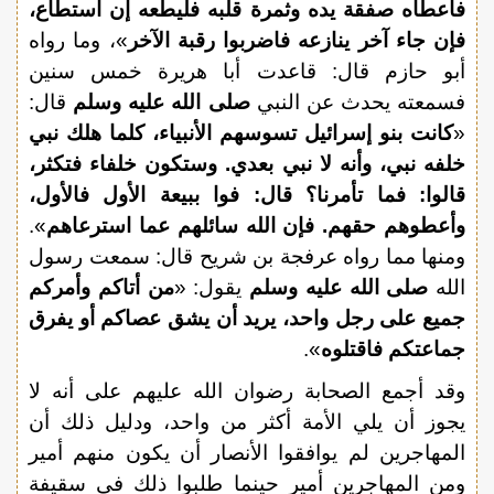
فأعطاه صفقة يده وثمرة قلبه فليطعه إن استطاع،
فإن جاء آخر ينازعه فاضربوا رقبة الآخر
»، وما رواه
أبو حازم قال: قاعدت أبا هريرة خمس سنين
فسمعته يحدث عن النبي
صلى الله عليه وسلم
قال:
«
كانت بنو إسرائيل تسوسهم الأنبياء، كلما هلك نبي
خلفه نبي، وأنه لا نبي بعدي. وستكون خلفاء فتكثر،
قالوا: فما تأمرنا؟ قال: فوا ببيعة الأول فالأول،
وأعطوهم حقهم. فإن الله سائلهم عما استرعاهم
».
ومنها مما رواه عرفجة بن شريح قال: سمعت رسول
الله
صلى الله عليه وسلم
يقول: «
من أتاكم وأمركم
جميع على رجل واحد، يريد أن يشق عصاكم أو يفرق
جماعتكم فاقتلوه
».
وقد أجمع الصحابة رضوان الله عليهم على أنه لا
يجوز أن يلي الأمة أكثر من واحد، ودليل ذلك أن
المهاجرين لم يوافقوا الأنصار أن يكون منهم أمير
ومن المهاجرين أمير حينما طلبوا ذلك في سقيفة