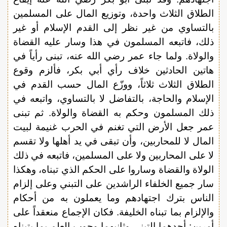
الطلاق الثلاث واحدة، وتوزيع المال على المسلمين
بالتساوي من غير نظر إلى القدم الإسلام أو غير
ذلك، فاتبعه المسلمون في هذا وسار عليه القضاة
والولاة. ولما جاء عمر رضي الله عنه، تبنى رأياً في
هاتين الحادثين خلاف رأي أبي بكر، فألزم وقوع
الطلاق الثلاث ثلاثاً، ووزّع المال حسب القدم في
الإسلام والحاجة، بالتفاضل لا بالتساوي، واتبعه في
ذلك المسلمون وحكم به القضاة والولاة. ثم تبنى
عمر جعل الأرض التي تغنم في الحرب غنيمة لبيت
المال لا للمحاربين، وأن تبقى في يد أهلها ولا تقسم
لا على المحاربين ولا على المسلمين، فاتبعه في ذلك
الولاة والقضاة وساروا على الحكم الذي تبناه، وهكذا
سار جميع الخلفاء الراشدين على التبني وعلى إلزام
الناس بترك اجتهادهم وما يعملون به من أحكام
والإلزام بما تبناه الخليفة. فكان الإجماع منعقداً على
أمرين: أحدهما التبني وثانيهما وجوب العلم بما يتبناه