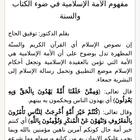
مفهوم الأمة الإسلامية في ضوء الكتاب
والسنة
بقلم الدكتور: توفيق الحاج
إن نصوص الإسلام أي القرآن الكريم والسنّة
المطهرة تدل بوضوح على أن الأمة الإسلامية هي
الأمة التي تؤمن بالعقيدة الإسلامية وتجعل أحكام
الإسلام موضع التطبيق وتحمل رسالة الإسلام إلى
البشرية جمعاء.
قال تعالى: (
وَمِمَّنْ خَلَقْنَا أُمَّةٌ يَهْدُونَ بِالْحَقِّ وَبِهِ
يَعْدِلُونَ
) أي يهدون الناس ويحكمون به بينهم.
وقال تعالى: (
كُنْتُمْ خَيْرَ أُمَّةٍ أُخْرِجَتْ لِلنَّاسِ تَأْمُرُونَ
بِالْمَعْرُوفِ وَتَنْهَوْنَ عَنْ الْمُنكَرِ وَتُؤْمِنُونَ بِاللَّهِ
) أي كنتم
خير أمة حال كونكم آمرين ناهين مؤمنين بالله وبما
يجب عليكم الإيمان به من كتابه ورسوله وما شرعه