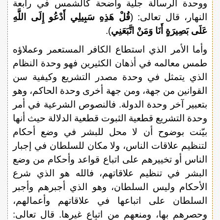
ووحدة الرسالة جلية واضحة كالشمس في رابعة
النهار، قال تعالى: (
قُلْ هَذِهِ سَبِيلِي أَدْعُو إِلَى اللَّهِ
عَلَى بَصِيرَةٍ أَنَا وَمَنْ اتَّبَعَنِي
).
وأما الأمر الذي استطاع الكافر المستعمر وعملاؤه
طمس معالمه في أذهان الكثيرين فهو وحدة النظام
الذي يتمثل في وحدة مصدر التشريع وكيفية سن
القوانين من جهة، ومن جهة أخرى وحدة الحاكم، وهو
بتعبير آخر وحدة الدولة. فالنصوص الشرعية في أمر
وحدة التشريع قطعية الثبوت قطعية الدلالة حيث أنها
بيّنت بوضوح أن لا محل للبشر في وضع أحكام
لتنظيم علاقات الناس، ولا مكان للسلطان في إجبار
الناس أو تخييرهم على اتباع قواعد وأحكام من وضع
البشر في تنظيم علاقاتهم، فالله هو الذي شرع
الأحكام وليس السلطان، وهو الذي أجبرهم وأجبر
السلطان على اتباعها في علاقاتهم وأعمالهم،
وحصرهم بها، ومنعهم من اتباع غيرها. قال تعالى: