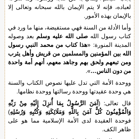
لعباده، فإنه لا يتم الإيمان بالله سبحانه وتعالى إلا
بالإيمان بهذه الأمور.
وأما الأدلة من السنة فهي مستفيضة، منها ما ورد في
كتاب رسول الله
صلى الله عليه وسلم
بعد وصوله
المدينة المنورة: «
هذا كتاب من محمد النبي رسول
الله بين المؤمنين والمسلمين من قريش وأهل يثرب
ومن تبعهم ولحق بهم وجاهد معهم، أنهم أمة واحدة
من دون الناس…
».
ووحدة الأمة التي تدل عليها نصوص الكتاب والسنة
هي وحدة عقيدتها ووحدة رسالتها ووحدة نظامها.
قال تعالى: (
آمَنَ الرَّسُولُ بِمَا أُنزِلَ إِلَيْهِ مِنْ رَبِّهِ
وَالْمُؤْمِنُونَ كُلٌّ آمَنَ بِاللَّهِ وَمَلَائِكَتِهِ وَكُتُبِهِ وَرُسُلِهِ
)
فوحدة العقيدة لدى الأمة الإسلامية مما هو على
ظاهر الكف.