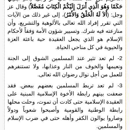
حَكَمًا وَهُوَ الَّذِي أَنزَلَ إِلَيْكُمْ الْكِتَابَ مُفَصَّلاً
) وقال عز
وجل: (
أَلاَ لَهُ الْخَلْقُ وَالأَمْرُ
)، إلى غير ذلك من الآيات
التي تقرر إفراد الله تعالى بالألوهية والتشريع، وأن
منازعته فيه شرك. وتسيير شؤون الأمة وَفقاً لأحكام
الإسلام هو الذي يجعل العقيدة حية باعثة العزة
والحيوية في كل مناحي الحياة.
2- لم تعد تثير عند المسلمين الشوق إلى الجنة
ونعيمها والخوف من النار وعذابها، ولا تستنفرهم
للعمل من أجل نوال رضوان الله تعالى.
3- لم تعد تربط المسلمين بعضهم ببعض. فقد
ضعفت بينهم رابطة الأخوة الإسلامية المبنية على
العقيدة الإسلامية حتى كادت أن تموت، وحلت محلها
رابطة الوطنية والقومية وأصبحوا شعوباً ودولاً
وصاروا يوالون الكفر وأهله حتى في ضرب الإسلام
والمسلمين.