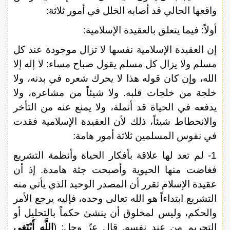
واقعها الحالي قد أصابه الخلل في أمور ثلاثة:
أولاً: فيما يتعلق بالعقيدة الإسلامية:
إن العقيدة الإسلامية نفسها لا تزال موجودة عند كل
مسلم ولا يزال كل مسلم يقول صباح مساء: لا إله إلا
الله، وإن كان قوله هذا لا يحرك شعره في بدنه، ولا
خلجة من خلجات قلبه. ولا شيئاً من مشاعره، ولا
يدفعه في الحياة قد أنملة، ولا يمنع عنه من التأخر
والانحطاط شيئاً، ذلك لأن العقيدة الإسلامية فقدت
في نفوس المسلمين ثلاثة أمور هامة:
1- لم تعد لها علاقة بأفكار الحياة وأنظمة التشريع
فغاضت منها الحيوية وأصبحت جثة هامدة. إذ أن
عقيدة الإسلام تقرر أن المصدر الوحيد الذي يأتي منه
التشريع ابتداءاً هو الله تعالى وحده، فإليه يرجع الأمر
والحكم، وليس لمخلوق أن ينشئ حكماً بالتحليل أو
التحريم من عند نفسه. قال عزّ وجل: (
اللَّهِ أَبْتَغِي