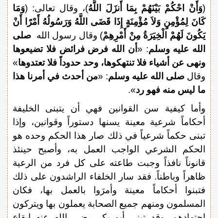
(
وَأَنْ احْكُمْ بَيْنَهُمْ بِمَا أَنزَلَ اللَّهُ
)، وقال تعالى: (
وَمَا
كَانَ لِمُؤْمِنٍ وَلاَ مُؤْمِنَةٍ إِذَا قَضَى اللَّهُ وَرَسُولُهُ أَمْرًا أَنْ
يَكُونَ لَهُمْ الْخِيَرَةُ مِنْ أَمْرِهِمْ
) وقال رسول الله
صلى
الله عليه وسلم
: «
أن الله فرض فرائض فلا تضيعوها
ونهى عن أشياء فلا تنتهكوها، وحد حدوداً فلا تعتدوها
»
وقال
صلى الله عليه وسلم
: «
من أحدث في أمرنا هذا
ما ليس منه فهو رد
».
وأما كيفية سن القوانين فهي أن يتبنى الخليفة
أحكاماً شرعية معينة يسنها دستوراً وقوانين، وإذا
تبنى حكماً شرعياً في ذلك صار هذا الحكم وحده هو
الحكم الشرعي الواجب العمل به، وأصبح حينئذ
قانوناً نافذاً وجبت طاعته على كل فرد من الرعية
ظاهراً وباطناً. فقد سار الخلفاء الراشدون على ذلك
فتبنوا أحكاماً معينة وأمرَوا بالعمل بها، فكان
المسلمون ومنهم جميع الصحابة يعملون بها ويتركون
اجتهادهم. وقد تبنى أبو بكر رضي الله عنه إيقاع