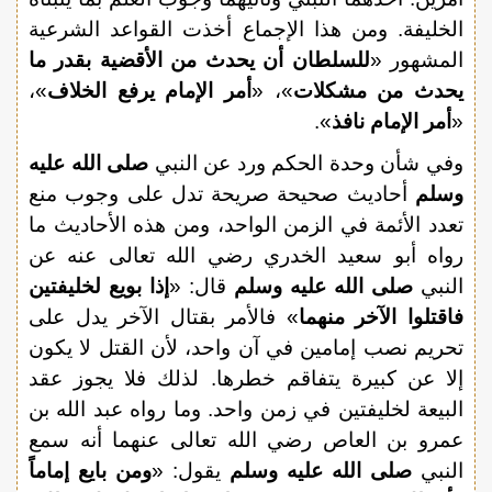
الخليفة. ومن هذا الإجماع أخذت القواعد الشرعية
المشهور «
للسلطان أن يحدث من الأقضية بقدر ما
يحدث من مشكلات
»، «
أمر الإمام يرفع الخلاف
»،
«
أمر الإمام نافذ
».
وفي شأن وحدة الحكم ورد عن النبي
صلى الله عليه
وسلم
أحاديث صحيحة صريحة تدل على وجوب منع
تعدد الأئمة في الزمن الواحد، ومن هذه الأحاديث ما
رواه أبو سعيد الخدري رضي الله تعالى عنه عن
النبي
صلى الله عليه وسلم
قال: «
إذا بويع لخليفتين
فاقتلوا الآخر منهما
» فالأمر بقتال الآخر يدل على
تحريم نصب إمامين في آن واحد، لأن القتل لا يكون
إلا عن كبيرة يتفاقم خطرها. لذلك فلا يجوز عقد
البيعة لخليفتين في زمن واحد. وما رواه عبد الله بن
عمرو بن العاص رضي الله تعالى عنهما أنه سمع
النبي
صلى الله عليه وسلم
يقول: «
ومن بايع إماماً