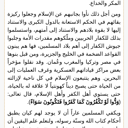
المكر والخداع.
ومن أجل ذلك نأوا بجانبهم عن الإسلام وجعلوا ركيزة
بقائهم في الحكم الاستعانة بالدول الكبرى والاستناد
إليها لا بقوة بلادهم والاستناد إلى أمتهم، واستسلموا
بذلك للكفار الحربيين وملّكوهم مقدرات الأمة وجلبوا
جيوش الكفار إلى أهم بلاد المسلمين، فها هم يبنون
القواعد الضخمة في الخليج والجزيرة، ومن قبل بنوها
في مصر وتركيا والمغرب وعُمان. وقد نقلوا مؤخراً
بعض مراكز قياداتهم العسكرية وغرف العمليات إلى
البحرين. وهم يتتبعون الإسلام في كل ناحية لإزالته
من الحياة حتى يصبح ديناً كهونتياً لا علاقة له بالحياة،
حتى يستوي أهل الكفر وأهل الإسلام، قال تعالى:
(
وَدُّوا لَوْ تَكْفُرُونَ كَمَا كَفَرُوا فَتَكُونُونَ سَوَاءً
).
ويكفي المسلمين عاراً أن لا يوجد لهم كيان يطبق
أحكام كتاب الله وسنّة رسوله، ولنعلم علم اليقين أن