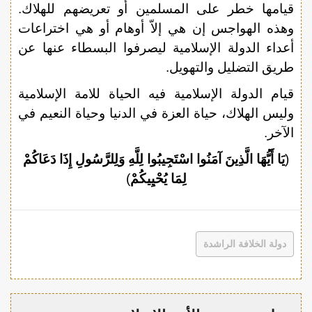
قيامها خطر على المسلمين أو تعريضهم للهلاك.
وهذه الهواجس إن هي إلاّ أوهام أو هي اختراعات
أعداء الدولة الإسلامية ليصرفوا البسطاء عنها عن
طريق التضليل والتهويل.
قيام الدولة الإسلامية فيه الحياة للامة الإسلامية
وليس الهلاك، حياة العزة في الدنيا وحياة النعيم في
الآخر.
(
يَا أَيُّهَا الَّذِينَ آمَنُوا اسْتَجِيبُوا لِلَّهِ وَلِلرَّسُولِ إِذَا دَعَاكُمْ
لِمَا يُحْيِيكُمْ
)
دولة الخلافة الراشدة