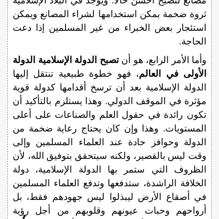
مصانع لتصبح أحسن حالاً. ويوجد في البلاد الإسلامية
ثروة ضخمة بمكن استخدامها لشراء المصانع ويمكن
استئجار بعض الخبراء من غير المسلمين إذا دعت
الحاجة.
وأما الأمر الرابع، هو أن
تصبح الدولة الإسلامية الدولة
الأولى في العالم
، فهو خطوة طبيعية تنتقل إليها
الدولة الإسلامية بعد أن ترسخ أقدامها كدولة قوية
مؤثرة في الموقف الدولي. وهذا يستلزم بالتأكيد أن
تكون رائدة في حقول العلم والصناعات على أعلى
المستويات. وهذا وإن كان يحتاج رعاية ضخمة من
الدولة وحوافز حادة عند العلماء المسلمين وإلى
وقت ليس بالقصير، ولكنه سيتحقق بتوفيق الله، لأن
الظروف التي ستمر بها الدولة الإسلامية، دولة
الخلافة الراشدة، ستدفعها وتدفع العلماء المسلمين
في أصقاع الأرض ليبذلوا ليس جهودهم فقط، بل
أرواحهم وحبات عيونهم وقلوبهم من أجل رؤية