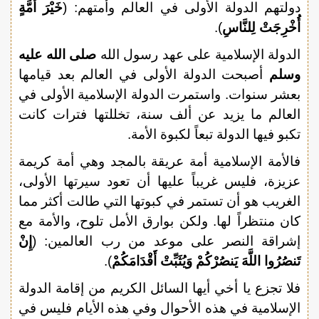
دولتهم الدولة الأولى في العالم وأمتهم: (
خَيْرَ أُمَّةٍ
أُخْرِجَتْ لِلنَّاسِ
).
الدولة الإسلامية على عهد رسول الله
صلى الله عليه
وسلم
أصبحت الدولة الأولى في العالم بعد قيامها
بعشر سنوات. واستمرت الدولة الإسلامية الأولى في
العالم ما يزيد عن ألف سنة، تخللتها فترات كانت
تكبو فيها الدولة تبعاً لكبوة الأمة.
فالأمة الإسلامية أمة عريقة بالمجد وهي أمة كريمة
عزيزة، فليس غريباً عليها أن تعود سيرتها الأولى،
الغريب هو أن تستمر في كبوتها التي طالت أكثر مما
كان منتظراً لها. ولكن بوارق الأمل تلوح، والأمة مع
إشراقة النصر على موعد من رب العالمين: (
إِنْ
تَنصُرُوا اللَّهَ يَنصُرْكُمْ وَيُثَبِّتْ أَقْدَامَكُمْ
).
فلا تجزع يا أخي أيها السائل الكريم من إقامة الدولة
الإسلامية في هذه الأحوال وفي هذه الأيام فليس في