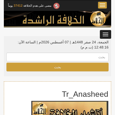
Toggle
مضى على هدم الخلافة
37412
يوماً
navigation
Toggle
gation
الجمعة، 24 صفر 1448هـ | 07 أغسطس 2026م |
الساعة الآن:
12:48:16
(ت.م.م)
بحث
Tr_Anasheed