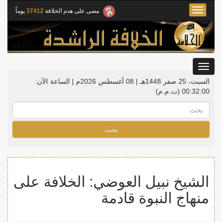
Toggle
مضى على هدم الخلافة
37412
يوماً
navigation
Toggle
gation
السبت، 25 صفر 1448هـ | 08 أغسطس 2026م |
الساعة الآن:
00:32:01
(ت.م.م)
بحث
الشيخ نبيل العوضي: الخلافة على
منهاج النبوة قادمة