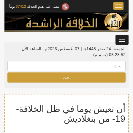
Toggle
مضى على هدم الخلافة
37412
يوماً
navigation
Toggle
gation
الجمعة، 24 صفر 1448هـ | 07 أغسطس 2026م |
الساعة الآن:
05:23:53
(ت.م.م)
بحث
أن تعيش يوما في ظل الخلافة-
19- من بنغلاديش