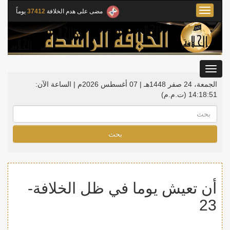
Toggle
مضى على هدم الخلافة
37412
يوماً
navigation
Toggle
gation
الجمعة، 24 صفر 1448هـ | 07 أغسطس 2026م |
الساعة الآن:
14:18:51
(ت.م.م)
بحث
أن تعيش يوما في ظل الخلافة-
23