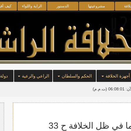
لافة
مشروعيتها
الدستور
الراية واللواء
كيف أق
أجهزة الخلافة
الحكم والسلطان
الراعي والرعية
دولة
آن:
06:08:01
(ت.م.م)
 في ظل الخلافة ح 33