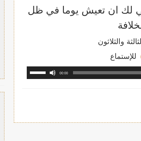
ي لك ان تعيش يوما في ظل
خلافة
ثالثة والثلاثون
للإستما
ع
مشغل
استخدم
00:00
الصوت
مفاتيح
الأسهم
أعلى/
أسفل
لزيادة
أو
خفض
مستوى
الصوت.