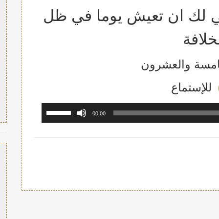
ي لك ان تعيش يوما في ظل
خلافة
خامسة والعشرون
للإستما
ع
مشغل
استخدم
00:00
الصوت
مفاتيح
الأسهم
أعلى/
أسفل
لزيادة
أو
خفض
مستوى
الصوت.