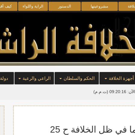
لافة
مشروعيتها
الدستور
الراية واللواء
كيف أق
أجهزة الخلافة
الحكم والسلطان
الراعي والرعية
دولة
لآن:
09:20:17
(ت.م.م)
 في ظل الخلافة ح 25