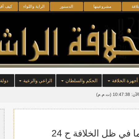
لافة
مشروعيتها
الدستور
الراية واللواء
كيف أق
أجهزة الخلافة
الحكم والسلطان
الراعي والرعية
دولة
لآن:
10:47:38
(ت.م.م)
 في ظل الخلافة ح 24