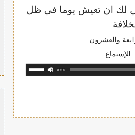
ي لك ان تعيش يوما في ظل
خلافة
رابعة والعشرون
للإستما
ع
مشغل
استخدم
00:00
الصوت
مفاتيح
الأسهم
أعلى/
أسفل
لزيادة
أو
خفض
مستوى
الصوت.