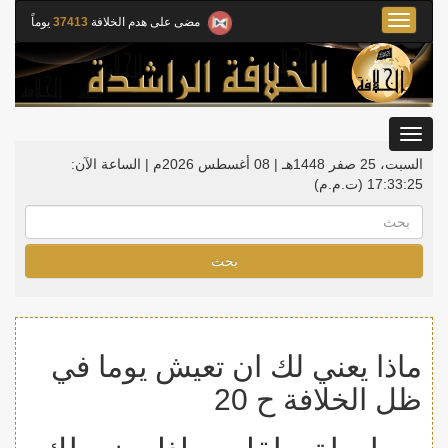
Toggle
مضى على هدم الخلافة
37413
يوماً
navigation
Toggle
gation
السبت، 25 صفر 1448هـ | 08 أغسطس 2026م |
الساعة الآن:
17:33:25
(ت.م.م)
بحث
ماذا يعني لك ان تعيش يوما في
ظل الخلافة ح 20