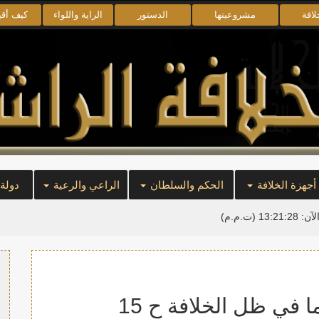
لافة
مشروعيتها
الدستور
الراية واللواء
كيف أق
أجهزة الخلافة
الحكم والسلطان
الراعي والرعية
دولة
لآن:
13:21:29
(ت.م.م)
 في ظل الخلافة ح 15