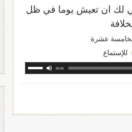
ي لك ان تعيش يوما في ظل
خلافة
لخامسة عشرة
للإستما
ع
مشغل
استخدم
00:00
الصوت
مفاتيح
الأسهم
أعلى/
أسفل
لزيادة
أو
خفض
مستوى
الصوت.