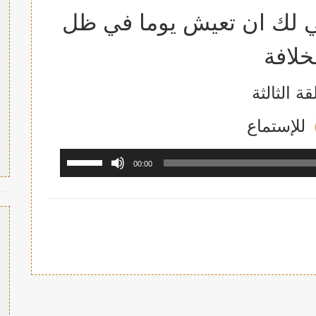
ي لك ان تعيش يوما في ظل
خلافة
قة الثالثة
للإستما
ع
استخدم
00:00
مفاتيح
الأسهم
أعلى/
أسفل
لزيادة
أو
خفض
مستوى
الصوت.