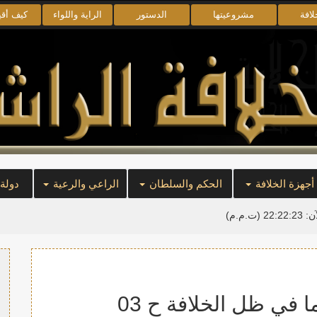
لافة
مشروعيتها
الدستور
الراية واللواء
كيف أق
أجهزة الخلافة
الحكم والسلطان
الراعي والرعية
دولة
آن:
22:22:23
(ت.م.م)
 في ظل الخلافة ح 03