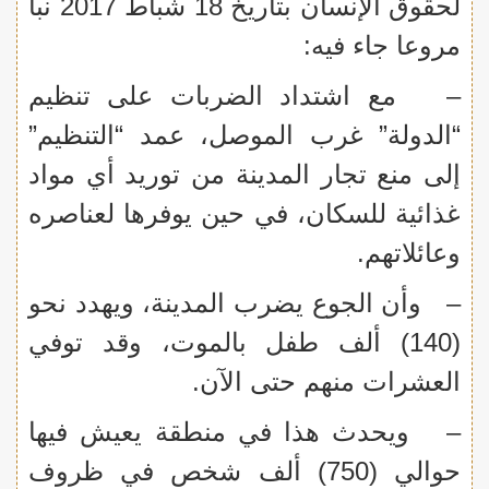
لحقوق الإنسان بتاريخ 18 شباط 2017 نبأ
مروعا جاء فيه:
– مع اشتداد الضربات على تنظيم
“الدولة” غرب الموصل، عمد “التنظيم”
إلى منع تجار المدينة من توريد أي مواد
غذائية للسكان، في حين يوفرها لعناصره
وعائلاتهم.
– وأن الجوع يضرب المدينة، ويهدد نحو
(140) ألف طفل بالموت، وقد توفي
العشرات منهم حتى الآن.
– ويحدث هذا في منطقة يعيش فيها
حوالي (750) ألف شخص في ظروف