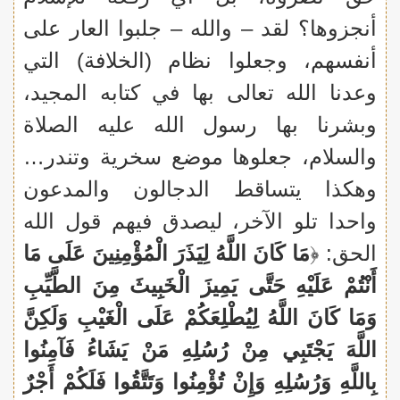
أنجزوها؟ لقد – والله – جلبوا العار على
أنفسهم، وجعلوا نظام (الخلافة) التي
وعدنا الله تعالى بها في كتابه المجيد،
وبشرنا بها رسول الله عليه الصلاة
والسلام، جعلوها موضع سخرية وتندر…
وهكذا يتساقط الدجالون والمدعون
واحدا تلو الآخر، ليصدق فيهم قول الله
الحق: ﴿
مَا كَانَ اللَّهُ لِيَذَرَ الْمُؤْمِنِينَ عَلَى مَا
أَنْتُمْ عَلَيْهِ حَتَّى يَمِيزَ الْخَبِيثَ مِنَ الطَّيِّبِ
وَمَا كَانَ اللَّهُ لِيُطْلِعَكُمْ عَلَى الْغَيْبِ وَلَكِنَّ
اللَّهَ يَجْتَبِي مِنْ رُسُلِهِ مَنْ يَشَاءُ فَآمِنُوا
بِاللَّهِ وَرُسُلِهِ وَإِنْ تُؤْمِنُوا وَتَتَّقُوا فَلَكُمْ أَجْرٌ