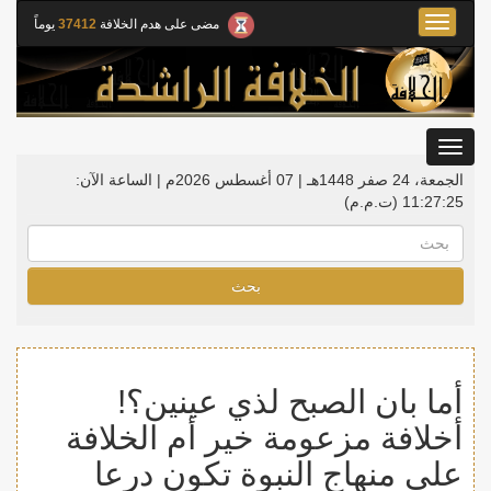
Toggle
مضى على هدم الخلافة
37412
يوماً
navigation
Toggle
gation
الجمعة، 24 صفر 1448هـ | 07 أغسطس 2026م |
الساعة الآن:
11:27:25
(ت.م.م)
بحث
أما بان الصبح لذي عينين؟!
أخلافة مزعومة خير أم الخلافة
على منهاج النبوة تكون درعا