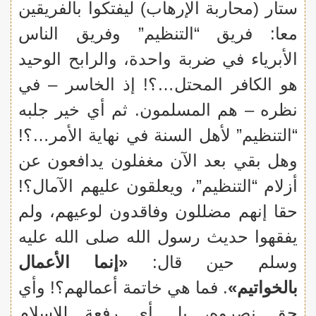
ستار (محاربة الإرهاب) ليفتكوا بالفريقين
معا: فريق “التنظيم” وفريق الناس
الأبرياء في ضربة واحدة، والرابح الوحيد
هو الكافر المحتل…؟! إذ الخاسر – في
نظره – هم المسلمون. ثم أي خير جلبه
“التنظيم” لأهل السنة في نهاية الأمر…؟!
وهل بقي بعد الآن مغفلون يدافعون عن
أزلام “التنظيم”، ويعلقون عليهم الآمال؟!
حقا إنهم مضللون وفاقدون لوعيهم، ولم
يفقهوا حديث رسول الله صلى الله عليه
وسلم حين قال:
«إنما الأعمال
بالخواتيم»
. فما هي خاتمة أعمالهم؟! وأي
حق نصروه، بل أي رفعة للإسلام