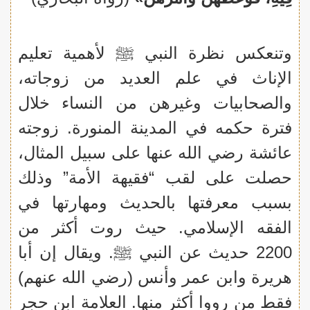
وتنعكس نظرة النبي ﷺ لأهمية تعليم
الإناث في علم العديد من زوجاته،
والصحابيات وغيرهن من النساء خلال
فترة حكمه في المدينة المنورة. زوجته
عائشة رضي الله عنها على سبيل المثال،
حصلت على لقب “فقيهة الأمة” وذلك
بسبب معرفتها بالحديث ومهارتها في
الفقه الإسلامي. حيث روت أكثر من
2200 حديث عن النبي ﷺ. ويقال إن أبا
هريرة وابن عمر وأنس (رضي الله عنهم)
فقط من رووا أكثر منها. العلامة ابن حجر