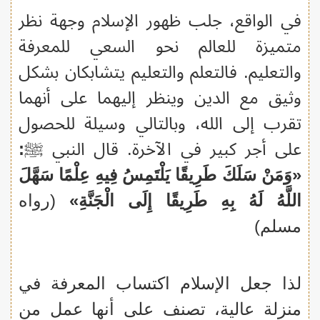
في الواقع، جلب ظهور الإسلام وجهة نظر
متميزة للعالم نحو السعي للمعرفة
والتعليم. فالتعلم والتعليم يتشابكان بشكل
وثيق مع الدين وينظر إليهما على أنهما
تقرب إلى الله، وبالتالي وسيلة للحصول
على أجر كبير في الآخرة. قال النبي ﷺ
:
«وَمَنْ سَلَكَ طَرِيقًا يَلْتَمِسُ فِيهِ عِلْمًا سَهَّلَ
اللَّهُ لَهُ بِهِ طَرِيقًا إِلَى الْجَنَّةِ»
(رواه
مسلم)
لذا جعل الإسلام اكتساب المعرفة في
منزلة عالية، تصنف على أنها عمل من