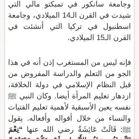
وجامعة سانكور في تمبكتو مالي التي
شيدت في القرن الـ14 الميلادي، وجامعة
اسطنبول في تركيا التي أنشئت في
القرن الـ15 الميلادي.
فإنه ليس من المستغرب إذن أنه في هذا
الجو من التعلم والدراسة المفروض من
قبل النظام الإسلامي في دولة الخلافة،
ازدهار تعليم المرأة أيضا. وكان النبي ﷺ
نفسه يعين الأسبقية لأهمية تعليم الفتيات
والنساء من خلال أقواله وأفعاله. يقول
ﷺ: قَالَتْ عَائِشَةُ رضي الله عنها
“نِعْمَ