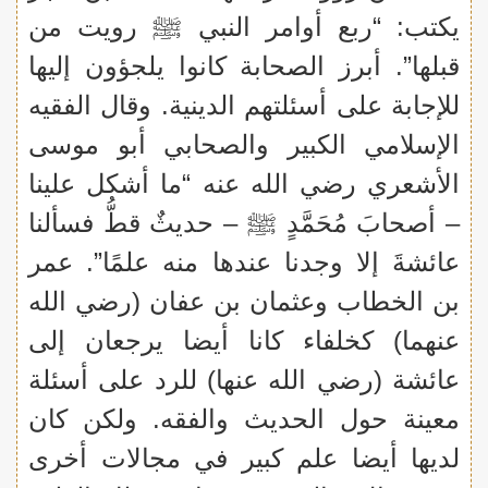
يكتب: “ربع أوامر النبي ﷺ رويت من
قبلها”. أبرز الصحابة كانوا يلجؤون إليها
للإجابة على أسئلتهم الدينية. وقال الفقيه
الإسلامي الكبير والصحابي أبو موسى
الأشعري رضي الله عنه “ما أشكل علينا
– أصحابَ مُحَمَّدٍ ﷺ – حديثٌ قطُّ فسألنا
عائشةَ إلا وجدنا عندها منه علمًا”. عمر
بن الخطاب وعثمان بن عفان (رضي الله
عنهما) كخلفاء كانا أيضا يرجعان إلى
عائشة (رضي الله عنها) للرد على أسئلة
معينة حول الحديث والفقه. ولكن كان
لديها أيضا علم كبير في مجالات أخرى