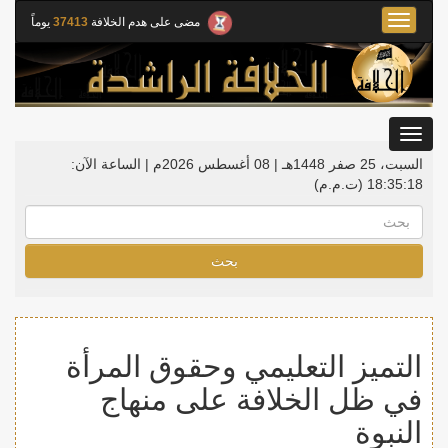
Toggle
مضى على هدم الخلافة
37413
يوماً
navigation
Toggle
gation
السبت، 25 صفر 1448هـ | 08 أغسطس 2026م |
الساعة الآن:
18:35:20
(ت.م.م)
بحث
التميز التعليمي وحقوق المرأة
في ظل الخلافة على منهاج
النبوة