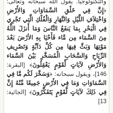
والتكنولوجيا. يقول الله سبحانه وتعالى:
﴿
إِنَّ فِي خَلْقِ السَّمَاوَاتِ وَالأَرْضِ
وَاخْتِلاَفِ اللَّيْلِ وَالنَّهَارِ وَالْفُلْكِ الَّتِي تَجْرِي
فِي الْبَحْرِ بِمَا يَنفَعُ النَّاسَ وَمَا أَنزَلَ اللَّهُ
مِنَ السَّمَاء مِن مَّاء فَأَحْيَا بِهِ الأرْضَ بَعْدَ
مَوْتِهَا وَبَثَّ فِيهَا مِن كُلِّ دَآبَّةٍ وَتَصْرِيفِ
الرِّيَاحِ وَالسَّحَابِ الْمُسَخَّرِ بَيْنَ السَّمَاء
وَالأَرْضِ لآيَاتٍ لِّقَوْمٍ يَعْقِلُونَ
﴾ [البقرة:
146]، ويقول سبحانه: ﴿
وَسَخَّرَ لَكُم مَّا فِي
السَّمَاوَاتِ وَمَا فِي الأَرْضِ جَمِيعًا مِّنْهُ إِنَّ
فِي ذَلِكَ لآيَاتٍ لَّقَوْمٍ يَتَفَكَّرُونَ
﴾ [الجاثية:
13]