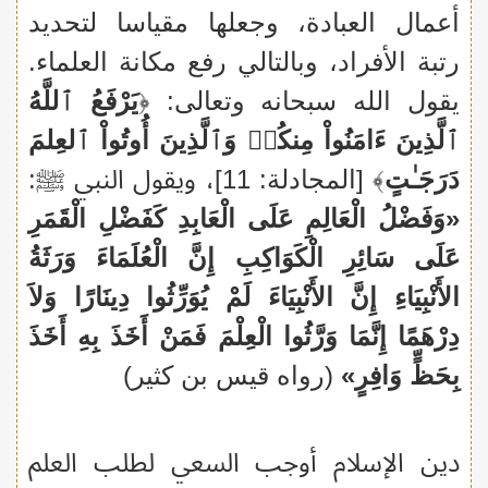
أعمال العبادة، وجعلها مقياسا لتحديد
رتبة الأفراد، وبالتالي رفع مكانة العلماء.
يقول الله سبحانه وتعالى: ﴿
يَرْفَعُ ٱللَّهُ
ٱلَّذِينَ ءَامَنُواْ مِنكُمۡ وَٱلَّذِينَ أُوتُواْ ٱلعِلمَ
دَرَجَـٰتٍ
﴾ [المجادلة: 11]، ويقول النبي ﷺ:
«وَفَضْلُ الْعَالِمِ عَلَى الْعَابِدِ كَفَضْلِ الْقَمَرِ
عَلَى سَائِرِ الْكَوَاكِبِ إِنَّ الْعُلَمَاءَ وَرَثَةُ
الأَنْبِيَاءِ إِنَّ الأَنْبِيَاءَ لَمْ يُوَرِّثُوا دِينَارًا وَلاَ
دِرْهَمًا إِنَّمَا وَرَّثُوا الْعِلْمَ فَمَنْ أَخَذَ بِهِ أَخَذَ
بِحَظٍّ وَافِرٍ»
(رواه قيس بن كثير)
دين الإسلام أوجب السعي لطلب العلم