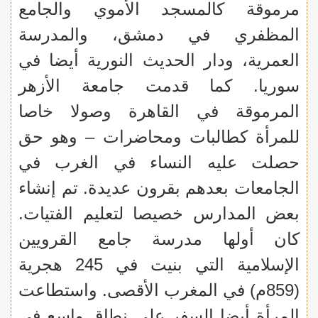
مرموقة كالمسجد الأموي والجامع
المظفري في دمشق، والمدرسة
العمرية، ودار الحديث النورية أيضا في
سوريا. كما قدمت جامعة الأزهر
المرموقة في القاهرة وصولا خاصا
للمرأة كطالبات ومحاضرات – وهو حق
حصلت عليه النساء في الغرب في
الجامعات بعدهم بقرون عديدة. تم إنشاء
بعض المدارس خصيصا لتعليم الفتيات.
كان أولها مدرسة جامع القرويين
الإسلامية التي بنيت في 245 هجرية
(859م) في المغرب الأقصى. واستطاعت
المرأة أيضا السفر على نطاق واسع في