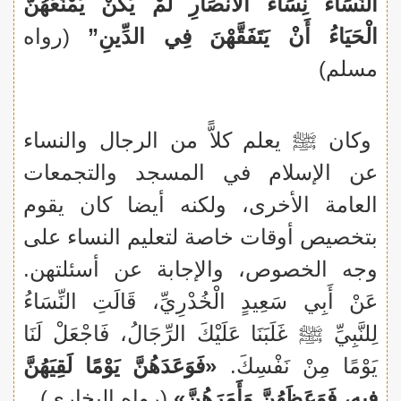
النِّسَاءُ نِسَاءُ الأَنْصَارِ لَمْ يَكُنْ يَمْنَعُهُنَّ
الْحَيَاءُ أَنْ يَتَفَقَّهْنَ فِي الدِّينِ”
(رواه
مسلم)
وكان ﷺ يعلم كلاًّ من الرجال والنساء
عن الإسلام في المسجد والتجمعات
العامة الأخرى، ولكنه أيضا كان يقوم
بتخصيص أوقات خاصة لتعليم النساء على
وجه الخصوص، والإجابة عن أسئلتهن.
عَنْ أَبِي سَعِيدٍ الْخُدْرِيِّ،‏ قَالَتِ النِّسَاءُ
لِلنَّبِيِّ ﷺ غَلَبَنَا عَلَيْكَ الرِّجَالُ، فَاجْعَلْ لَنَا
يَوْمًا مِنْ نَفْسِكَ‏.‏
«فَوَعَدَهُنَّ يَوْمًا لَقِيَهُنَّ
فِيهِ، فَوَعَظَهُنَّ وَأَمَرَهُنَّ»
(رواه البخاري)