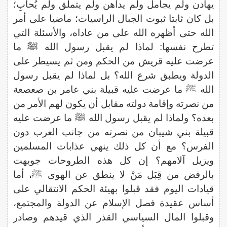
يهادن ولم يجامل ولم يداهن ولم يتملق ولم يُحابِ؛
بل كان ثابتا ثبوت الجبال الراسيات؛ ماضيا على أمر
الله حتى أظهره الله على من عاداه، والأسئلة التي
تطرح نفسها: لماذا لم يقبل رسول الله ﷺ ما
عرضت عليه قريش من الحكم ومن ثم يسيطر على
الدولة ويطبق شرع الله؟ بل لماذا لم يقبل رسول
الله ﷺ ما عرضت عليه قبيلة بني عامر بن صعصعة
من نصرته وإقامة دولته مقابل أن يكون لهم الأمر من
بعده؟ ولماذا لم يقبل رسول الله ﷺ ما عرضت عليه
قبيلة بني شيبان من نصرته من جانب العرب دون
الفرس؟ مع أن كل ذلك ينهي عذابات المسلمين
ويزيل آلامهم؟ إن كل هذه الطروحات جوبهت
بالرفض من قِبَل مَنْ لا ينطق عن الهوى ﷺ، أما
قيادات اليوم فقد قبلوا بهيئة الحكم الانتقالي على
أساس عقيدة فصل الإسلام عن الدولة والمجتمع،
وقبلوا المال السياسي القذر الذي قيدهم وصادر