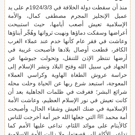
منذ أن سقطت دولة الخلافة في 1924/3/3م على يد
عميل الإنجليز المجرم مصطفى كمال، والأمة
الإسلامية تعيش أصعب أيامها، حيث استبيحت
أعراضها وسفكت دماؤها ونهبت ثرواتها وهُجِّر أبناؤها
وعاشت في فقر عام كأنها خدم عند عملاء الغرب
الكافر، قطعت أوصال بلادها فأصبحت غريبة في
أرضها تنتظر الإذن للتنقل، وتحولت جيوشها عن
الجهاد في سبيل الله وفتح البلاد ونشر الإسلام إلى
حراسة عروش الطغاة الهاوية وكراسي العملاء
المعوجة، استبعد شرع ربها عن الحياة وحلت محله
شرائع البشر؛ فغرقت في ظلمات الجاهلية بعد أن
كانت تعيش في نور الإسلام العظيم، وعاشت الأمة
الإسلامية في ضنك العيش وشقاء الحال، وأصبحت
أمة محمد ﷺ التي جعلها الله خير أمة أخرجت للناس
كالأيتام على موائد اللئام، تداعى عليها الأمم كما
تداعى الأكلة إلى قصعتها، ولا زالت الأمة الإسلامية