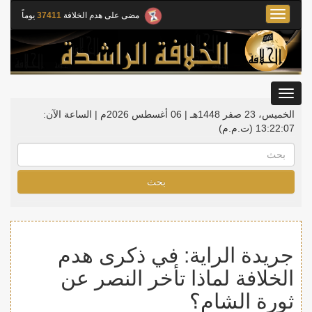
Toggle
مضى على هدم الخلافة
37411
يوماً
navigation
Toggle
gation
الخميس، 23 صفر 1448هـ | 06 أغسطس 2026م |
الساعة الآن:
13:22:08
(ت.م.م)
بحث
جريدة الراية: في ذكرى هدم
الخلافة لماذا تأخر النصر عن
ثورة الشام؟