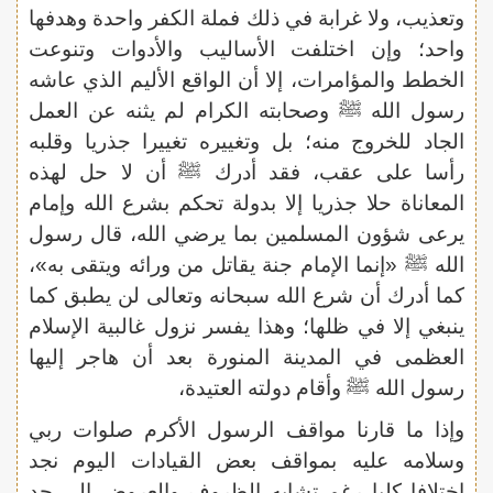
وتعذيب، ولا غرابة في ذلك فملة الكفر واحدة وهدفها
واحد؛ وإن اختلفت الأساليب والأدوات وتنوعت
الخطط والمؤامرات، إلا أن الواقع الأليم الذي عاشه
رسول الله ﷺ وصحابته الكرام لم يثنه عن العمل
الجاد للخروج منه؛ بل وتغييره تغييرا جذريا وقلبه
رأسا على عقب، فقد أدرك ﷺ أن لا حل لهذه
المعاناة حلا جذريا إلا بدولة تحكم بشرع الله وإمام
يرعى شؤون المسلمين بما يرضي الله، قال رسول
الله ﷺ «إنما الإمام جنة يقاتل من ورائه ويتقى به»،
كما أدرك أن شرع الله سبحانه وتعالى لن يطبق كما
ينبغي إلا في ظلها؛ وهذا يفسر نزول غالبية الإسلام
العظمى في المدينة المنورة بعد أن هاجر إليها
رسول الله ﷺ وأقام دولته العتيدة،
وإذا ما قارنا مواقف الرسول الأكرم صلوات ربي
وسلامه عليه بمواقف بعض القيادات اليوم نجد
اختلافا كليا رغم تشابه الظروف والعروض إلى حد