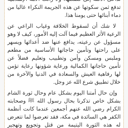
تدفع ثمن سكوتها عن هذه الجريمة النكراء غاليا من
دماء أبنائها حتى يومنا هذا.
لا شك أن لسقوط الخلافة وغياب الراعي عن
الرعية الأثر العظيم فيما آلت إليه الأمور، كيف لا وهو
مسؤول عن رعيته، يدافع عنها ضد أعدائها ويسهر
على راحتها وتأمين حاجاتها الأساسية من مطعم
وملبس ومسكن وأمن وتطبيب وتعليم فضلاً عن
تأمين حاجاتها الكمالية ورعاية شؤونها رعاية تؤمن
لها رفاهية العيش والسعادة في الدنيا والآخرة من
خلال تطبيق شرع الله عز وجل.
وإن حال أمتنا اليوم بشكل عام وحال ثورة الشام
بشكل خاص تذكرنا بحال رسول الله ﷺ وصحابته
الكرام رضي الله عنهم أجمعين عندما كانت أنظمة
الكفر هي السائدة في مكة، فقد تعرضوا لما تتعرض
له هذه الثورة اليتيمة من قتل وتجويع وتهجير