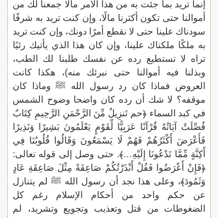
إنما تريد بما جئت به من هذا الأمر مالًا جمعنا لك من
أموالنا حتى تكون أكثرنا مالًا، وإن كنت تريد به شرفًا
سودناك علينا حتى لا نقطع أمرًا دونك، وإن كنت تريد
به ملكًا ملكناك علينا، وإن كان هذا الذي يأتيك رئيًا
تراه لا تستطيع رده عن نفسك طلبنا لك الطب،
وبذلنا فيه أموالنا حتى نبرئك منه)، هكذا كانت
العروض فماذا كان رد رسول الله ﷺ وماذا كان
موقفه؟ لا شك أن رده كان واضحا وضوح الشمس
في كبد السماء ﴿حم تَنزِيلٌ مِّنَ الرَّحْمَنِ الرَّحِيمِ كِتَابٌ
فُصِّلَتْ آيَاتُهُ قُرْآنًا عَرَبِيًّا لِّقَوْمٍ يَعْلَمُونَ بَشِيرًا وَنَذِيرًا
فَأَعْرَضَ أَكْثَرُهُمْ فَهُمْ لَا يَسْمَعُونَ وَقَالُوا قُلُوبُنَا فِي
أَكِنَّةٍ مِّمَّا تَدْعُونَا إِلَيْهِ…﴾. حتى وصل إلى قوله تعالى:
﴿فَإِنْ أَعْرَضُوا فَقُلْ أَنْذَرْتُكُمْ صَاعِقَةً مِثْلَ صَاعِقَةِ عَادٍ
وَثَمُودَ﴾، وعلى هذا نجد أن رسول الله ﷺ لم يتنازل
عن حكم واحد من أحكام الإسلام رغم كل
الضغوطات من قتل وتعذيب وتجويع وتشريد، لم