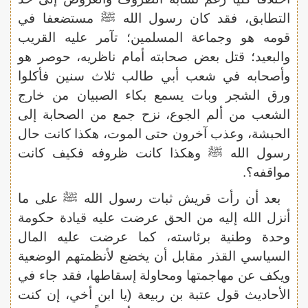
التطابق، فقد كان رسول الله ﷺ مستضعفا في
قومه هو وجماعة المسلمين؛ تآمر عليه القريب
والبعيد؛ قتل بعض صحابته أمام ناظريه، حوصر هو
وأصحابه في شعب أبي طالب ثلاث سنين فأكلوا
ورق الشجر وبات يسمع بكاء الصبيان من خارج
الشعب من ألم الجوع، نزح جمع من الصحابة إلى
الحبشة، وعذب آخرون حتى الموت، هكذا كانت حال
رسول الله ﷺ وهكذا كانت ظروفه فكيف كانت
مواقفه؟.
بعد أن رأت قريش ثبات رسول الله ﷺ على ما
أنزل الله إليه من الحق عرضت عليه قيادة حكومة
وحدة وطنية برئاسته، كما عرضت عليه المال
السياسي القذر مقابل أن يخضع لأنظمتهم الوضعية
ويكف عن مهاجمتها ومحاولة إسقاطها، فقد جاء في
الأحاديث قول عتبة بن ربيعة (يا ابن أخي، إن كنت