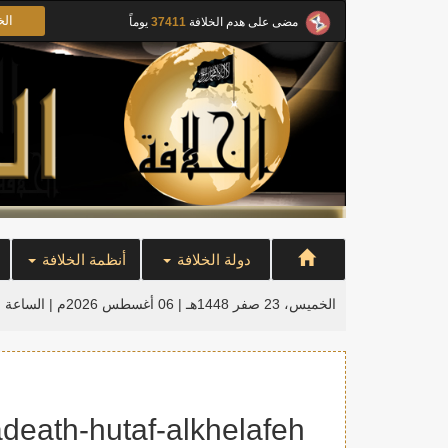
الخ
مضى على هدم الخلافة
37411
يوماً
دولة الخلافة
أنظمة الخلافة
الخميس، 23 صفر 1448هـ | 06 أغسطس 2026م |
الساعة ا
death-hutaf-alkhelafeh