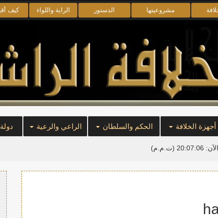
لافة
مشروعيتها
الدستور
الراية واللواء
كيف أق
أجهزة الخلافة
الحكم والسلطان
الراعي والرعية
دولة
لآن:
20:07:06
(ت.م.م)
ha