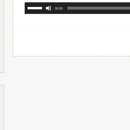
استخدم
00:00
مفاتيح
الأسهم
أعلى/
أسفل
لزيادة
أو
خفض
مستوى
الصوت.