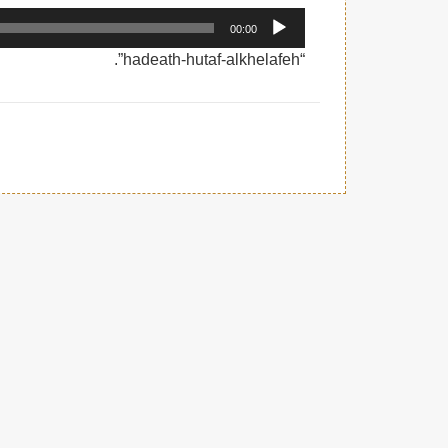
مشغل
00:00
الصوت
“hadeath-hutaf-alkhelafeh”.