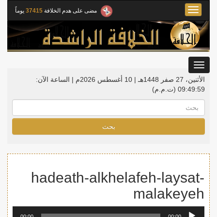
Toggle
مضى على هدم الخلافة
37415
يوماً
navigation
Toggle
gation
الأثنين، 27 صفر 1448هـ | 10 أغسطس 2026م |
الساعة الآن:
09:49:59
(ت.م.م)
بحث
hadeath-alkhelafeh-laysat-
malakeyeh
مشغل
00:00
00:00