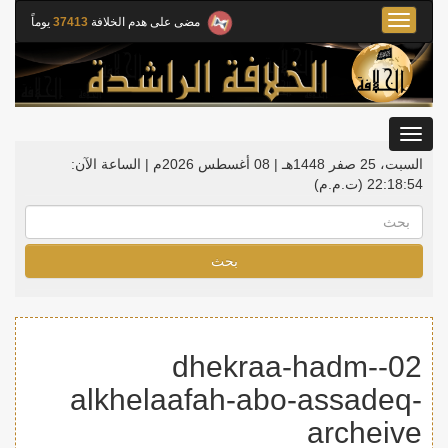
Toggle
مضى على هدم الخلافة
37413
يوماً
navigation
Toggle
gation
السبت، 25 صفر 1448هـ | 08 أغسطس 2026م |
الساعة الآن:
22:18:54
(ت.م.م)
بحث
02-dhekraa-hadm-
alkhelaafah-abo-assadeq-
archeive