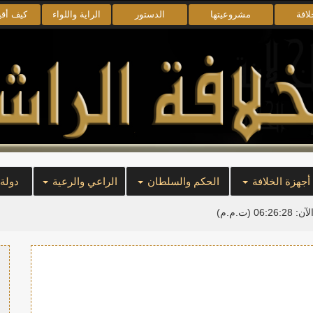
لافة
مشروعيتها
الدستور
الراية واللواء
كيف أق
أجهزة الخلافة
الحكم والسلطان
الراعي والرعية
دولة
لآن:
06:26:29
(ت.م.م)