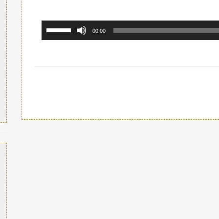
استخدم
00:00
مفاتيح
الأسهم
أعلى/
أسفل
لزيادة
أو
خفض
مستوى
الصوت.