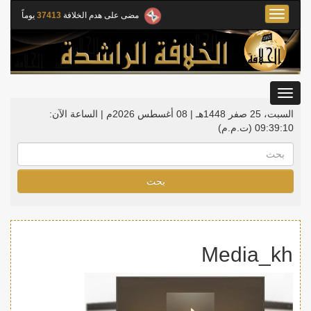
Toggle
مضى على هدم الخلافة
37413
يوماً
navigation
Toggle
gation
السبت، 25 صفر 1448هـ | 08 أغسطس 2026م |
الساعة الآن:
09:39:10
(ت.م.م)
بحث
Media_kh