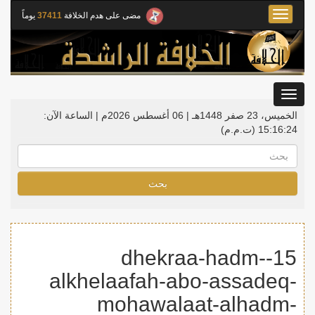
Toggle
مضى على هدم الخلافة
37411
يوماً
navigation
Toggle
gation
الخميس، 23 صفر 1448هـ | 06 أغسطس 2026م |
الساعة الآن:
15:16:25
(ت.م.م)
بحث
15-dhekraa-hadm-
alkhelaafah-abo-assadeq-
mohawalaat-alhadm-