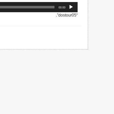
مشغل
00:00
الصوت
“dostour05”.