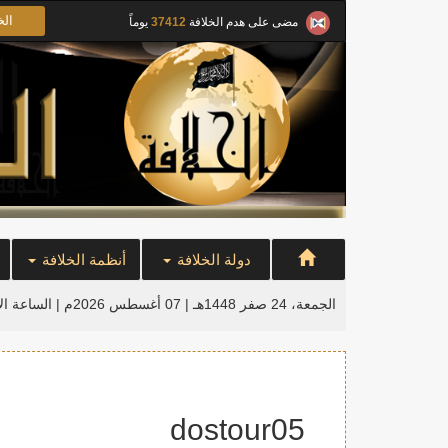
الخ
مضى على هدم الخلافة
37412
يوماً
دولة الخلافة
أنظمة الخلافة
الجمعة، 24 صفر 1448هـ | 07 أغسطس 2026م |
الساعة ال
dostour05