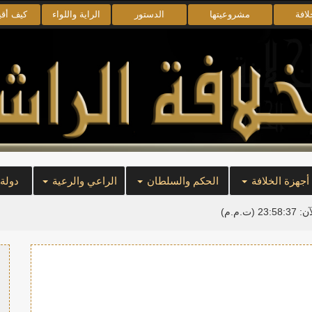
لافة
مشروعيتها
الدستور
الراية واللواء
كيف أق
أجهزة الخلافة
الحكم والسلطان
الراعي والرعية
دولة
آن:
23:58:37
(ت.م.م)