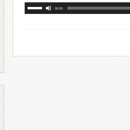
استخدم
00:00
مفاتيح
الأسهم
أعلى/
أسفل
لزيادة
أو
خفض
مستوى
الصوت.