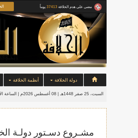
الخ
مضى على هدم الخلافة
37413
يوماً
دولة الخلافة
أنظمة الخلافة
السبت، 25 صفر 1448هـ | 08 أغسطس 2026م |
الساعة ال
مشـروع دسـتور دولـة الخـلافـة – ح8