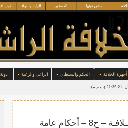
لافة
مشروعيتها
الدستور
الراية واللواء
كيف أق
أجهزة الخلافة
الحكم والسلطان
الراعي والرعية
دولة
آن:
21:35:22
(ت.م.م)
 – أحكام عامة