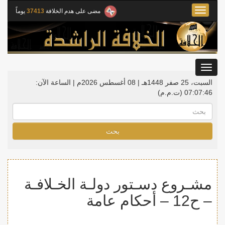
Toggle
مضى على هدم الخلافة
37413
يوماً
navigation
Toggle
gation
السبت، 25 صفر 1448هـ | 08 أغسطس 2026م |
الساعة الآن:
07:07:46
(ت.م.م)
بحث
مشـروع دسـتور دولـة الخـلافـة
– ح12 – أحكام عامة