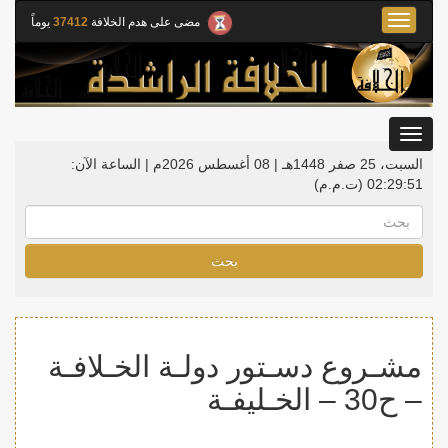
Toggle
مضى على هدم الخلافة
37412
يوماً
navigation
Toggle
gation
السبت، 25 صفر 1448هـ | 08 أغسطس 2026م |
الساعة الآن:
02:29:51
(ت.م.م)
بحث
مشـروع دسـتور دولـة الخـلافـة
– ح30 – الخـليفـة