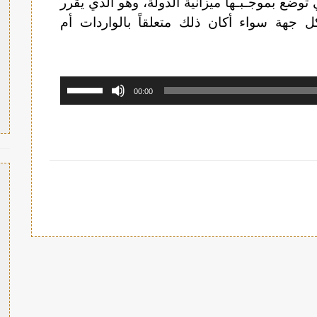
 توضع بموجـبـها ميزانية الدولة، وهو الذي يقرر
كل جهة سواء أكان ذلك متعلقاً بالواردات أم
استخدم
00:00
مفاتيح
الأسهم
أعلى/
أسفل
لزيادة
أو
خفض
مستوى
الصوت.