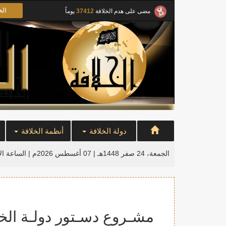
الخ
مضى على هدم الخلافة
37412
يوماً
دولة الخلافة
أنظمة الخلافة
الجمعة، 24 صفر 1448هـ | 07 أغسطس 2026م |
الساعة ال
مشـروع دسـتور دولـة الخـلافـة – ح6