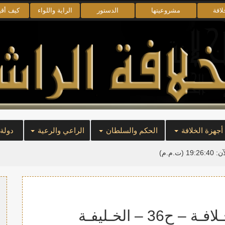
لافة
مشروعيتها
الدستور
الراية واللواء
كيف أق
أجهزة الخلافة
الحكم والسلطان
الراعي والرعية
دولة
آن:
19:26:40
(ت.م.م)
3 – الخـليفـة