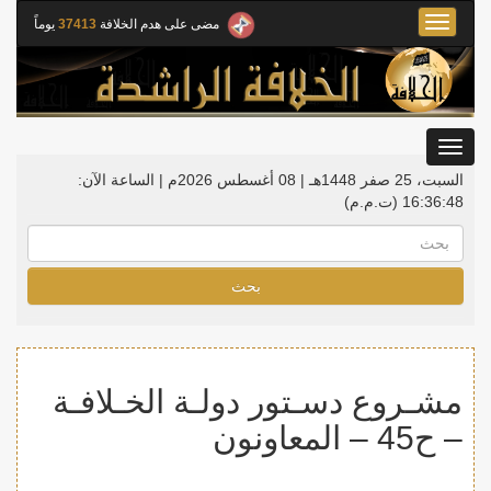
Toggle
مضى على هدم الخلافة
37413
يوماً
navigation
Toggle
gation
السبت، 25 صفر 1448هـ | 08 أغسطس 2026م |
الساعة الآن:
16:36:48
(ت.م.م)
بحث
مشـروع دسـتور دولـة الخـلافـة
– ح45 – المعاونون