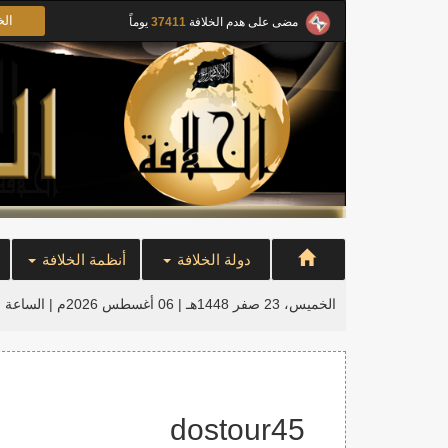
الخ
مضى على هدم الخلافة
37411
يوماً
دولة الخلافة
أنظمة الخلافة
الخميس، 23 صفر 1448هـ | 06 أغسطس 2026م |
الساعة ا
dostour45