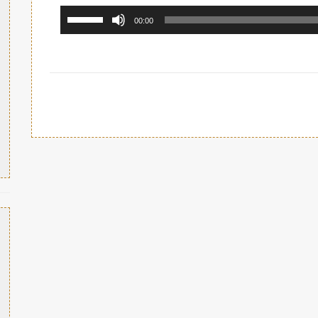
استخدم
00:00
مفاتيح
الأسهم
أعلى/
أسفل
لزيادة
أو
خفض
مستوى
الصوت.