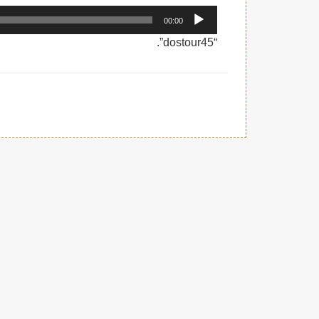
مشغل
00:00
الصوت
“dostour45”.