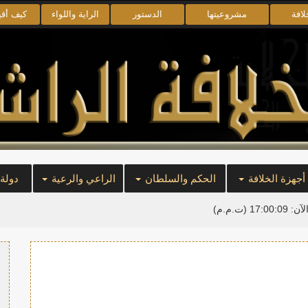
لافة
مشروعيتها
الدستور
الراية واللواء
كيف أق
أجهزة الخلافة
الحكم والسلطان
الراعي والرعية
دولة
لآن:
17:00:10
(ت.م.م)