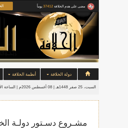
الخ
مضى على هدم الخلافة
37412
يوماً
دولة الخلافة
أنظمة الخلافة
السبت، 25 صفر 1448هـ | 08 أغسطس 2026م |
الساعة ال
مشـروع دسـتور دولـة الخـلافـة – ح8