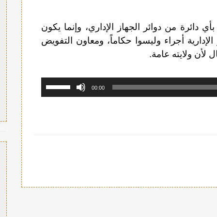
 دائرة من دوائر الجهاز الإداري، وإنما يكون
 الإدارية أجراء وليسوا حكاماً، ومعاون التفويض
ل لأن ولايته عامة.
استخدم
00:00
مفاتيح
الأسهم
أعلى/
أسفل
لزيادة
أو
خفض
مستوى
الصوت.