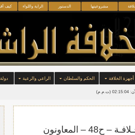
لافة
مشروعيتها
الدستور
الراية واللواء
كيف أق
أجهزة الخلافة
الحكم والسلطان
الراعي والرعية
دولة
آن:
02:15:04
(ت.م.م)
4 – المعاونون