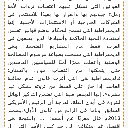
القوانين التي تسهّل عليهم اغتصاب ثروات الأمة
وملء جيوبهم بها والفرار بها بعيدًا للاستثمار في
الشركات الخارجية أو الاستثمارات الأجنبية. إنها
الديمقراطية التي تسمح للحكام بوضع قوانين تضمن
استفادة النخبة الحاكمة وأسيادها الذين يقبعون في
الغرب فقط من المشاريع الضخمة، وهي
الديمقراطية التي سمحت بصياغة مرسوم المصالحة
الوطنية وأعطت ممرًا آمنًا للسياسيين الفاسدين
حتى يتمكنوا من اغتصاب موارد باكستان؛
فالديمقراطية هي التي أقرت قانون عدم معاقبة
الفاسد إذا حاز على قسط من ثروته بشكل غير
مشروع. إنها الديمقراطية التي تضمن التركيز الهائل
للثروة في أيدي القلة، لدرجة أن الرئيس الأمريكي
السابق أوباما في الرابع من كانون الأول/ديسمبر
2013م قال معربًا عن أسفه: “… والنتيجة هي
اقتصاد غير متكافئ إلى حد كبير، الأسر التي زاد