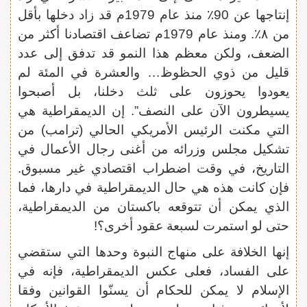
إنتاجها عن 90٪‏ منذ عام 1979م قد زاد دخلها بأقل
من ٨٪‏. ومنذ عام 1979م تضاعف اقتصادنا أكثر من
الضعف، ولكن معظم هذا النمو قد تدفق إلى عدد
قليل من ذوي الحظوظ… والعشرة في المئة لم
يعودوا يحوزون على ثلث دخلنا، بل أصبحوا
يسيطرون الآن على النصف”. إن الديمقراطية هي
التي مكنت الرئيس الأمريكي الحالي (ترامب) من
تشكيل مجلس وزرائه من أغنى رجال الأعمال في
التاريخ، في وقت اضطراب اقتصادي غير مسبوق.
فإن كانت هذه هي حال الديمقراطية في دارها، فما
الذي يمكن أن تتوقعه باكستان من الديمقراطية،
حتى لو استمرت لسبعة عقود أخرى؟!
إنها الخلافة على منهاج النبوة وحدها التي ستقضي
على الفساد، فعلى عكس الديمقراطية، فإنه في
الإسلام لا يمكن للحكام أن يسنّوا القوانين وفقا