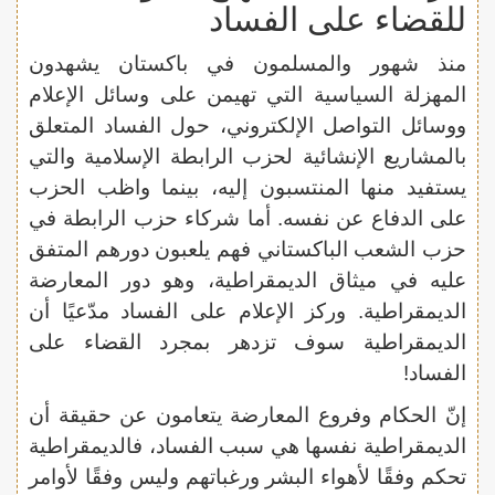
للقضاء على الفساد
منذ شهور والمسلمون في باكستان يشهدون
المهزلة السياسية التي تهيمن على وسائل الإعلام
ووسائل التواصل الإلكتروني، حول الفساد المتعلق
بالمشاريع الإنشائية لحزب الرابطة الإسلامية والتي
يستفيد منها المنتسبون إليه، بينما واظب الحزب
على الدفاع عن نفسه. أما شركاء حزب الرابطة في
حزب الشعب الباكستاني فهم يلعبون دورهم المتفق
عليه في ميثاق الديمقراطية، وهو دور المعارضة
الديمقراطية. وركز الإعلام على الفساد مدّعيًا أن
الديمقراطية سوف تزدهر بمجرد القضاء على
الفساد!
إنّ الحكام وفروع المعارضة يتعامون عن حقيقة أن
الديمقراطية نفسها هي سبب الفساد، فالديمقراطية
تحكم وفقًا لأهواء البشر ورغباتهم وليس وفقًا لأوامر