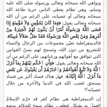
ونواهي الله سبحانه وتعالى ورسوله صلى الله عليه
وسلم، وهي نظام يعطي الناس حرية طاعة الله
سبحانه وتعالى أو عصيانه، على الرغم من أن الله
سبحانه وتعالى يقول:
﴿وَمَا كَانَ لِمُؤْمِنٍ وَلاَ مُؤْمِنَةٍ إِذَا
قَضَى اللَّهُ وَرَسُولُهُ أَمْرًا أَنْ يَكُونَ لَهُمْ الْخِيَرَةُ مِنْ
أَمْرِهِمْ وَمَنْ يَعْصِ اللَّهَ وَرَسُولَهُ فَقَدْ ضَلَّ ضَلاَلاً مُبِينًا﴾
،
فالديمقراطية تعيّن مجموعات من الرجال والنساء
للتشريع من دون الله، وتسمح لهم بسنّ القوانين
التي تتوافق مع أهوائهم ورغباتهم، على الرغم من أن
الله سبحانه وتعالى يقول:
﴿وَأَنِ ٱحْكُم بَيْنَهُمْ بِمَآ أَنزَلَ
ٱللَّهُ وَلاَ تَتَّبِعْ أَهْوَآءَهُمْ وَٱحْذَرْهُمْ أَن يَفْتِنُوكَ عَن بَعْضِ
مَآ أَنزَلَ ٱللَّهُ إِلَيْكَ﴾
، فهل هناك فساد أكبر من فساد
يستحق غضب الله في الدنيا والآخرة من خلال
عصيانه؟!
إن الديمقراطية هي نظام كفر قد حرّم الإسلامُ
العملَ به بشكل قطعي، نظام سمح للحكام بوضع