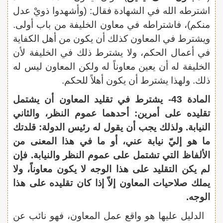
اشترطه الله في الشهادة فقال: (وأشهدوا ذويْ عدل
منكم)، فاشتراطه في معاون الخليفة من باب أولى.
ويشترط في المعاون كذلك أن يكون من أهل الكفاية
في أعمال الحكم، ولا يشترط ذلك في الخليفة لأن
الخليفة له أن يعين معاوناً له ولكن المعاون ليس له
ذلك. ولهذا يشترط أن يكون أهلاً للحكم.
المادة 43- يشترط في تقليد المعاون أن يشتمل
تقليده على أمرين: أحدهما عموم النظر، والثاني
النيابة. ولذلك يجب أن يقول له رئيس الدولة: قلدتك
ما هو إليّ نيابة عني، أو ما في هذا المعنى من
الألفاظ التي تشتمل على عموم النظر والنيابة. فإن
لم يكن التقليد على هذا الوجه لا يكون معاوناً، ولا
يملك صلاحيات المعاون إلاّ إذا كان تقليده على هذا
الوجه.
الدليل عليها هو واقع عمل المعاون، فهو نائب عن