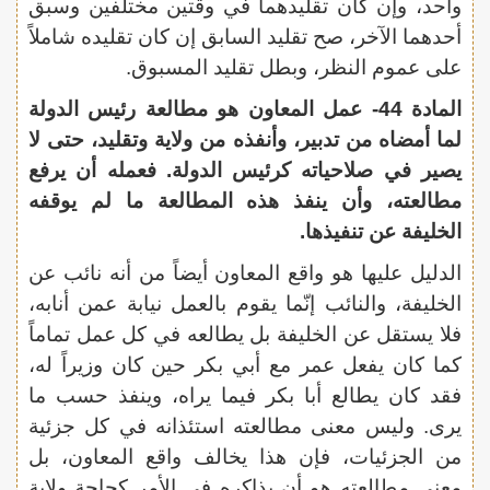
واحد، وإن كان تقليدهما في وقتين مختلفين وسبق
أحدهما الآخر، صح تقليد السابق إن كان تقليده شاملاً
على عموم النظر، وبطل تقليد المسبوق.
المادة 44- عمل المعاون هو مطالعة رئيس الدولة
لما أمضاه من تدبير، وأنفذه من ولاية وتقليد، حتى لا
يصير في صلاحياته كرئيس الدولة. فعمله أن يرفع
مطالعته، وأن ينفذ هذه المطالعة ما لم يوقفه
الخليفة عن تنفيذها.
الدليل عليها هو واقع المعاون أيضاً من أنه نائب عن
الخليفة، والنائب إنّما يقوم بالعمل نيابة عمن أنابه،
فلا يستقل عن الخليفة بل يطالعه في كل عمل تماماً
كما كان يفعل عمر مع أبي بكر حين كان وزيراً له،
فقد كان يطالع أبا بكر فيما يراه، وينفذ حسب ما
يرى. وليس معنى مطالعته استئذانه في كل جزئية
من الجزئيات، فإن هذا يخالف واقع المعاون، بل
معنى مطالعته هو أن يذاكره في الأمر كحاجة ولاية