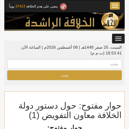
Toggle
مضى على هدم الخلافة
37413
يوماً
navigation
Toggle
gation
السبت، 25 صفر 1448هـ | 08 أغسطس 2026م |
الساعة الآن:
18:53:42
(ت.م.م)
بحث
حوار مفتوح: حول دستور دولة
الخلافة معاون التفويض (1)
حوار مفتوح: