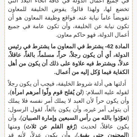
في جميع أعمال الدولة في كافة أنحاء البلاد التي
تخضع لها، ولهذا قالوا: يفوض الخليفة للمعاون
تفويضاً عاماً نيابة عنه. فواقع وظيفة المعاون هو أن
تكون نيابة عن الخليفة، وأن تكون عامة في جميع
أعمال الدولة، فهو حاكم معاون.
المادة 42- يشترط في المعاون ما يشترط في رئيس
الدولة، أي أن يكون رجلاً، حراً، مسلماً، بالغاً، عاقلاً،
عدلاً، ويشترط فيه علاوة على ذلك أن يكون من أهل
الكفاية فيما وُكل إليه من أعمال.
أدلتها هي أدلة شروط الخليفة، فيجب أن يكون رجلاً
لقوله عليه السلام: (
لن يُفلح قوم ولّوا أمرهم امرأة
)،
وأن يكون حراً لأن العبد لا يملك أمر نفسه فلا يملك
أن يتولى أمر غيره، وأن يكون بالغاً، لقول الرسول:
(
تعوّذوا بالله من رأس السبعين وإمارة الصبيان
)، وأن
يكون عاقلاً، لحديث (
رُفع القلم عن ثلاث
) ومنها
(
المجنون حتى يفيق
)، وأن يكون عدلاً، لأنه قد