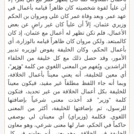
أن علياً لقوة شخصيته كان ظاهراً قيامه بأعمال في
عهد عمر. وبعد وفاة عمر كان علي ومروان بن الحكم
وزيري عثمان، إلاّ أن علياً كان غير راضٍ عن بعض
الأعمال، فلم تكن تظهر له أعمال مع عثمان، إذ كان
كالمبتعد. ولكن مروان كان ظاهراً قيامه بالوزارة، أي
بأعمال الحكم، وكان الخليفة يفوض لوزيره تدبير
الأمور، وقد حصل ذلك مع كل خليفة من الخلفاء
الراشدين. ويُفهم من المعنى اللغوي من كلمة “
وزير
“،
أي معين للخليفة، أنه يعني معيناً بأعمال الخلافة،
وبما أنه جاء اللفظ مطلقاً غير مقيد، فيكون معيناً
للخليفة بكل أعمال الخلافة من غير تحديد، فتكون
كلمة “وزير” قد أخذت معنى شرعياً بإضافتها
للرسول، ثم بإضافتها للخليفة، أكثر من المعنى
اللغوي. فكلمة (وزيراي) أي معينان لي بوصفي
حاكماً في الحكم، صار لها معنى شرعي، وهو معاون
الخليفة في الخلافة، وهو يعني أنه يعاونه في كل