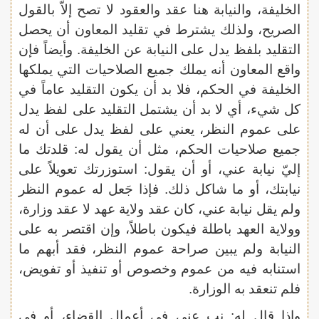
الخليفة، والنيابة هنا عقد والعقود لا تصح إلاّ بالقول
الصريح، ولذلك يشترط في تقليد المعاون أن يحصل
التقليد بلفظ يدل على النيابة عن الخليفة. وأيضاً فإن
واقع المعاون أنه يملك جميع الصلاحيات التي يملكها
الخليفة في الحكم، فلا بد أن يكون التقليد عاماً في
كل شيء، أي لا بد أن يشتمل التقليد على لفظ يدل
على عموم النظر، يعني على لفظ يدل على أن له
جميع صلاحيات الحكم، مثل أن يقول له: قلدتك ما
إليّ نيابة عني، أو أن يقول: استوزرتك تعويلاً على
نيابتك، أو ما شاكل ذلك. فإذا جَعل له عموم النظر
ولم يقل نيابة عني، كان عقد ولاية عهد لا عقد وزارة،
وولاية العهد باطلة فيكون باطلاً، وإن اقتصر به على
النيابة ولم يبين صراحة عموم النظر، فقد أبهم ما
استنابه فيه من عموم وخصوص أو تنفيذ أو تفويض،
فلم تنعقد به الوزارة.
وإذا قال له: نب عني في أعمال القضاء، أو في