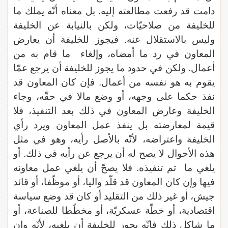
دامت قد رفعت مطالعته إليه. بل معناه أنّه يملك ما
للخليفة من صلاحيّات، ولكن بالنيابة عن الخليفة
وليس بالاستقلال عنه. فيجوز للخليفة أن يعارض
المعاون في رد ما أمضاه، وإلغاء ما قام به من
أعمال. ولكن في حدود ما يجوز للخليفة أن يرجع عمّا
يقوم به هو نفسه من أعمال. فإن كان المعاون قد
نفذ حكما على وجهه، أو وضع مالا في حقّه، وجاء
الخليفة وعارض المعاون في ذلك بعد التنفيذ، فلا
قيمة لمعارضته بل ينفذ عمل المعاون ويرد رأي
الخليفة واعتراضه، لأنّه بالأصل رأيه، وهو في مثل
هذه الأحوال لا يصح له أن يرجع عن رأيه في ذلك. أو
يلغي ما تم تنفيذه. فلا يصحّ أن يلغي عمل معاونه
فيها وإن كان المعاون قد قلّد واليا، أو موظّفا، أو قائد
جيش، أو غير ذلك من التقليد أو كان قد وضع سياسة
اقتصادية، أو خطّة عسكريّة، أو مخطّطا للصناعة، أو
ما شاكل ذلك فإنّه يجوز للخليفة أن يلغيه، لأنّه وإن