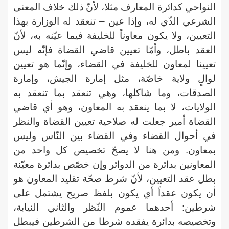
النواحي كدائرة المعارف مثلا، لأنّ ذلك خلاف المعنى
الشرعي الذّي له، وإذا عين – تنعقد له الوزارة بهذا
التعيين، ولا يكون معاوناً للخليفة فيما عيّنه به، لأنّ
العقد باطل، وأمّا تعيين قاضي القضاة فإنّه ليس
تعيينا لمعاون للخليفة في القضاء، وإنّما هو تعيين
لوالٍ ولاية خاصّة، مثل إمارة الجيش، وإمارة
الصدقات، وما شاكلها، وهي تنعقد بما تنعقد به
الولايات، لا بما ينعقد به المعاون، وهو أي قاضي
القضاة أمير جعلت له صلاحية تعيين القضاة والنظر
في أحوال القضاء وفي القضاء بين النّاس وليس
بمعاون. ومن هنا لا يصحّ تخصيص كل واحد من
المعاونين بدائرة من الدوائر وإن خصّص بدائرة معيّنة
بطل عقد التعيين، لأنّ شرط صحّة تقليد المعاون هو
أن يكون عقداً أي يكون بلفظ صريح يشتمل على
شرطين: أحدهما عموم النّظر والثاني النيابة،
وتخصيصه بدائرة يفقده شرطا من الشرطين فيبطل