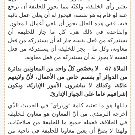
يعتبر رأي الخليفة، ولكنّه مما يجوز للخليفة أن يرجع
عنه لو قام به هو نفسه، فيجوز له أن يغلي عمل نائبه
فيه، ففي هذه الحال يجوز أن يلغي أعمال المعاون.
والقاعدة في ذلك هي: كل ما جاز للخليفة أن
يستدركه من فعل نفسه جاز له أن يستدركه من فعل
معاونه، وكل ما – يجز للخليفة أن يستدركه من فعل
نفسه لا يجوز له أن يستدركه من فعل معاونه.
المادّة 47 – لا يخصّص كلّ واحد من المعاونين بدائرة
من الدوائر أو بقسم خاص من الأعمال، لأنّ ولايتهم
عامّة، وكذلك لا يباشرون الأمور الإداريّة، ويكون
إشرافهم عاما على الجهاز الإداريّ.
دليلها هو ما تعنيه كلمة “وزيراي” في الحديث الذّي
أخرجه الترمذي، من أنّ المعاون هو معاون للخليفة
في الخلافة، فعمله جميع ما للخليفة من صلاحيّات،
ولهذا لا يصحّ أن يعين معاونا للخليفة في ناحية من