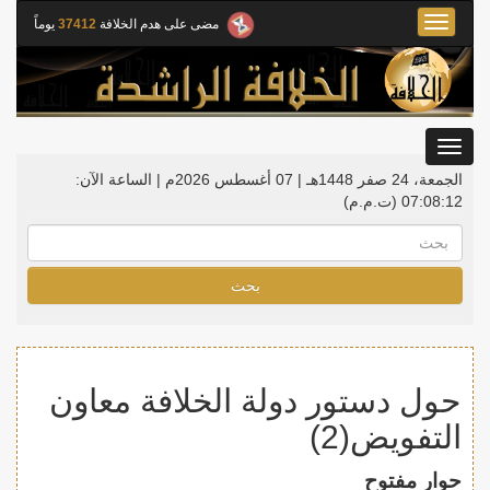
Toggle
مضى على هدم الخلافة
37412
يوماً
navigation
Toggle
gation
الجمعة، 24 صفر 1448هـ | 07 أغسطس 2026م |
الساعة الآن:
07:08:13
(ت.م.م)
بحث
حول دستور دولة الخلافة معاون
التفويض(2)
حوار مفتوح