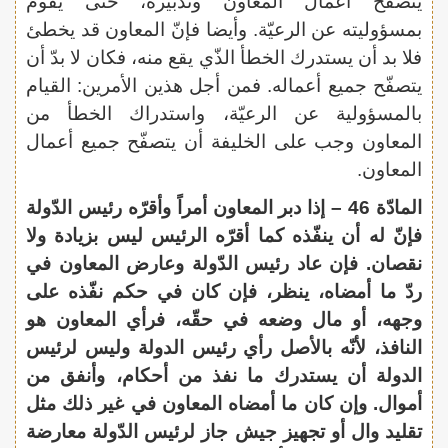
يتصفّح أعمال المعاون وتدبيره، حتّى يقوم
بمسؤوليته عن الرعيّة. وأيضا فإنّ المعاون قد يخطئ
فلا بد أن يستدرك الخطأ الذّي يقع منه، فكان لا بدّ أن
يتصفّح جميع أعماله. فمن أجل هذين الأمرين: القيام
بالمسؤولية عن الرعيّة، واستدراك الخطأ من
المعاون وجب على الخليفة أن يتصفّح جميع أعمال
المعاون.
المادّة 46 – إذا دبر المعاون أمراً وأقرّه رئيس الدّولة
فإنّ له أن ينفّذه كما أقرّه الرئيس ليس بزيادة ولا
نقصان. فإن عاد رئيس الدّولة وعارض المعاون في
ردّ ما أمضاه، ينظر، فإن كان في حكم نفّذه على
وجهه، أو مال وضعه في حقّه، فرأي المعاون هو
النافذ، لأنّه بالأصل رأي رئيس الدولة وليس لرئيس
الدولة أن يستدرك ما نفذ من أحكام، وأنفق من
أموال. وإن كان ما أمضاه المعاون في غير ذلك مثل
تقليد وال أو تجهيز جيش جاز لرئيس الدّولة معارضة