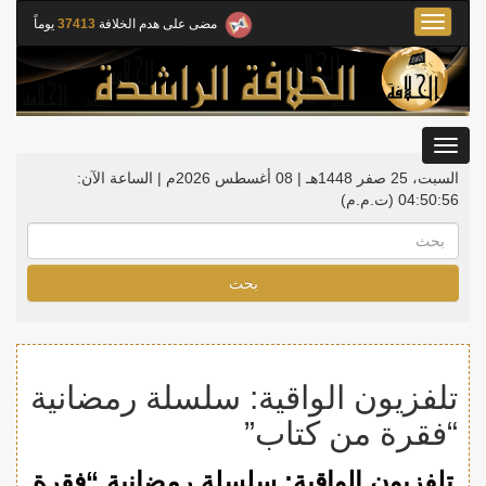
Toggle
مضى على هدم الخلافة
37413
يوماً
navigation
Toggle
gation
السبت، 25 صفر 1448هـ | 08 أغسطس 2026م |
الساعة الآن:
04:50:56
(ت.م.م)
بحث
تلفزيون الواقية: سلسلة رمضانية
“فقرة من كتاب”
تلفزيون الواقية: سلسلة رمضانية “فقرة