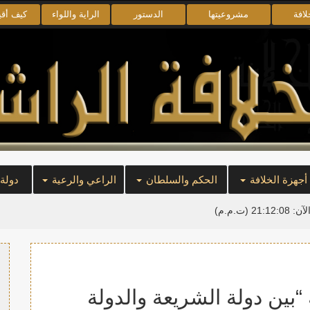
لافة
مشروعيتها
الدستور
الراية واللواء
كيف أق
أجهزة الخلافة
الحكم والسلطان
الراعي والرعية
دولة
لآن:
21:12:08
(ت.م.م)
 “بين دولة الشريعة والدولة