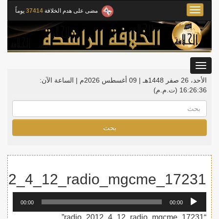
Toggle
مضى على هدم الخلافة
37414
يوماً
navigation
Toggle
gation
الأحد، 26 صفر 1448هـ | 09 أغسطس 2026م |
الساعة الآن:
16:26:36
(ت.م.م)
بحث
012_4_12_radio_mgcme_17231
مشغل
00:00
00:00
الصوت
“radio_2012_4_12_radio_mgcme_17231”.