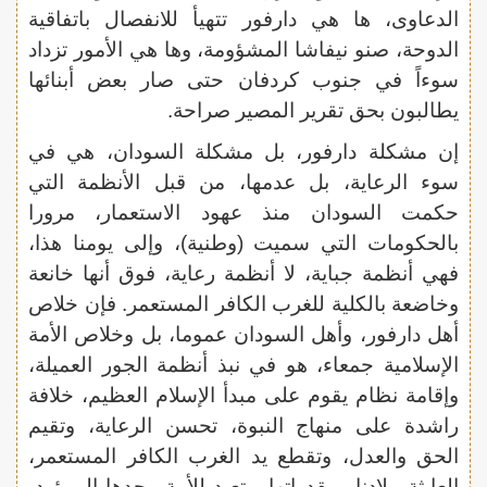
الدعاوى، ها هي دارفور تتهيأ للانفصال باتفاقية
الدوحة، صنو نيفاشا المشؤومة، وها هي الأمور تزداد
سوءاً في جنوب كردفان حتى صار بعض أبنائها
يطالبون بحق تقرير المصير صراحة.
إن مشكلة دارفور، بل مشكلة السودان، هي في
سوء الرعاية، بل عدمها، من قبل الأنظمة التي
حكمت السودان منذ عهود الاستعمار، مرورا
بالحكومات التي سميت (وطنية)، وإلى يومنا هذا،
فهي أنظمة جباية، لا أنظمة رعاية، فوق أنها خانعة
وخاضعة بالكلية للغرب الكافر المستعمر. فإن خلاص
أهل دارفور، وأهل السودان عموما، بل وخلاص الأمة
الإسلامية جمعاء، هو في نبذ أنظمة الجور العميلة،
وإقامة نظام يقوم على مبدأ الإسلام العظيم، خلافة
راشدة على منهاج النبوة، تحسن الرعاية، وتقيم
الحق والعدل، وتقطع يد الغرب الكافر المستعمر،
العابثة ببلادنا ومقدراتها، وتعيد للأمة مجدها الموؤود،