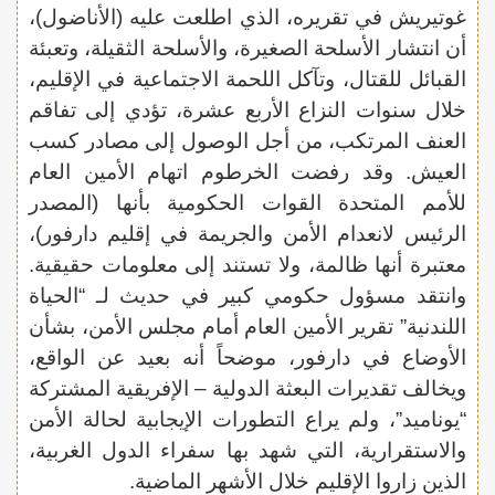
غوتيريش في تقريره، الذي اطلعت عليه (الأناضول)،
أن انتشار الأسلحة الصغيرة، والأسلحة الثقيلة، وتعبئة
القبائل للقتال، وتآكل اللحمة الاجتماعية في الإقليم،
خلال سنوات النزاع الأربع عشرة، تؤدي إلى تفاقم
العنف المرتكب، من أجل الوصول إلى مصادر كسب
العيش. وقد رفضت الخرطوم اتهام الأمين العام
للأمم المتحدة القوات الحكومية بأنها (المصدر
الرئيس لانعدام الأمن والجريمة في إقليم دارفور)،
معتبرة أنها ظالمة، ولا تستند إلى معلومات حقيقية.
وانتقد مسؤول حكومي كبير في حديث لـ “الحياة
اللندنية” تقرير الأمين العام أمام مجلس الأمن، بشأن
الأوضاع في دارفور، موضحاً أنه بعيد عن الواقع،
ويخالف تقديرات البعثة الدولية – الإفريقية المشتركة
“يوناميد”، ولم يراع التطورات الإيجابية لحالة الأمن
والاستقرارية، التي شهد بها سفراء الدول الغربية،
الذين زاروا الإقليم خلال الأشهر الماضية.