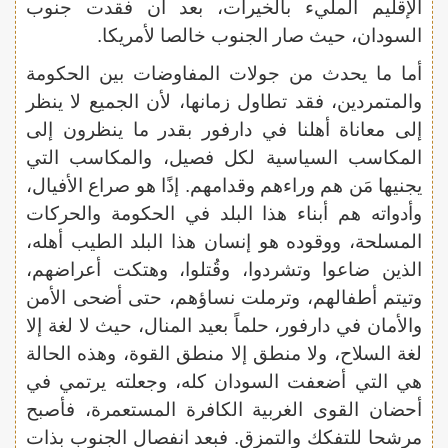
الإقليم المليء بالخيرات، بعد أن فقدت جنوب
السودان، حيث صار الجنوب خالصا لأمريكا.
أما ما يحدث من جولات المفاوضات بين الحكومة
والمتمردين، فقد تطاول زمانها، لأن الجميع لا ينظر
إلى معاناة أهلنا في دارفور بقدر ما ينظرون إلى
المكاسب السياسية لكل فصيل، والمكاسب التي
يجنيها مَن هم وراءهم وقدامهم. إذًا هو صراع الأفيال،
وأدواته هم أبناء هذا البلد في الحكومة والحركات
المسلحة، ووقوده هو إنسان هذا البلد الطيب أهله،
الذين ضاعوا وتشردوا، وقُتلوا، وهتكت أعراضهم،
وتيتم أطفالهم، وترملت نساؤهم، حتى أضحى الأمن
والأمان في دارفور، حلماً بعيد المنال، حيث لا لغة إلا
لغة السلاح، ولا منطق إلا منطق القوة، وهذه الحالة
هي التي أضعفت السودان كله، وجعلته يرتمي في
أحضان القوى الغربية الكافرة المستعمرة، فأصبح
مرشحا للتفكك والتمزق. فبعد انفصال الجنوب بذات