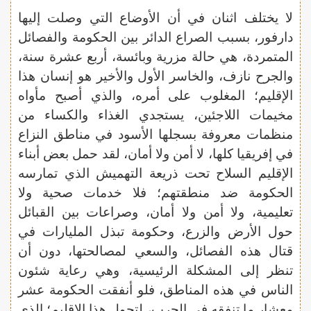
لا يختلف اثنان في أن الأوضاع التي وصلت إليها
دارفور، بسبب الصراع الدائر بين الحكومة والفصائل
المتمردة، هي حالة مزرية وبائسة، أربع عشرة سنة،
والجرح نازف، والخاسر الأول والأخير هو إنسان هذا
الإقليم؛ المغلوب على أمره، والذي أصبح مأواه
مخيمات اللاجئين، يستجدي الغذاء والكساء من
منظمات معروفة بسجلها الأسود في مناطق النزاع
في إفريقيا كلها، لا أمن ولا أمان، لقد حمل بعض أبناء
الإقليم السلاح تحت ذريعة التهميش الذي تمارسه
الحكومة ضد منطقتهم؛ فلا خدمات صحية ولا
تعليمية، ولا أمن ولا أمان، وصراعات بين القبائل
حول الأرض والزرع، وحكومة تبذل المليارات في
قتال هذه الفصائل، والسعي لمصالحتها، دون أن
تنظر إلى المشكلة الرئيسية، وهي رعاية شئون
الناس في هذه المناطق، فلو أنفقت الحكومة عشر
معشار ما تنفقه في الحرب، لتحول هذا الإقليم؛ الذي