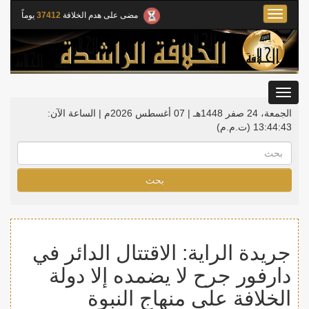
Toggle
مضى على هدم الخلافة
37412
يوماً
navigation
Toggle
gation
الجمعة، 24 صفر 1448هـ | 07 أغسطس 2026م |
الساعة الآن:
13:44:44
(ت.م.م)
بحث
جريدة الراية: الاقتتال الدائر في
دارفور جرح لا يضمده إلا دولة
الخلافة على منهاج النبوة