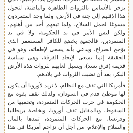
يزخر بالأساس بالثروات الظاهرة والباطنة، لتحول
هذا الإقليم إلى جنة في الأرض، ولما وجد المتمردون
مسوغا لحمل السلاح، ولما تبعهم أحد من أهلهم،
ولكن ليس الأمر في يد الحكومة، ولا في يد
المتمردين، فالجميع يخضع للكافر المستعمر الذي
يؤجج الصراع، ويدعي بأنه يسعى لإطفائه، وهو في
الحقيقة إنما يسعى لإيجاد الفرقة، وهي سياسة
قديمة (فرق تسد)، ويسيل لعابهم لثروات هذه الأرض
البكر، بعد أن نضبت الثروات في بلادهم.
فأمريكا التي تقف مع النظام، لا تريد لأوروبا أن يكون
لها موطئ قدم في السودان، ولذلك تقف بقوة مع
الحكومة في حرب الحركات المتمردة، وتحميها من
السقوط، وبالمقابل تقف أوروبا، وبخاصة بريطانيا
وفرنسا، مع الحركات المتمردة، تمدها بالمال
والسلاح والإعلام، من أجل أن تزاحم أمريكا في هذا