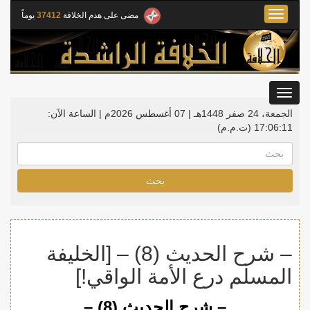
Toggle
مضى على هدم الخلافة
37412
يوماً
navigation
Toggle
gation
الجمعة، 24 صفر 1448هـ | 07 أغسطس 2026م |
الساعة الآن:
17:06:12
(ت.م.م)
بحث
– شرح الحديث (8) – [الخليفة
المسلم درع الأمة الواقي!]
– شرح الحديث (8) –