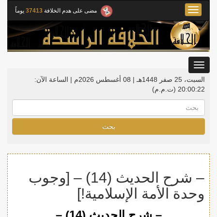
Toggle
مضى على هدم الخلافة
37413
يوماً
navigation
Toggle
gation
السبت، 25 صفر 1448هـ | 08 أغسطس 2026م |
الساعة الآن:
20:00:22
(ت.م.م)
بحث
– شرح الحديث (14) – [وجوب
وحدة الأمة الإسلامية!]
– شرح الحديث (14) –