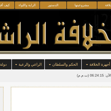
لافة
مشروعيتها
الدستور
الراية واللواء
كيف أق
أجهزة الخلافة
الحكم والسلطان
الراعي والرعية
دولة
لآن:
06:24:15
(ت.م.م)