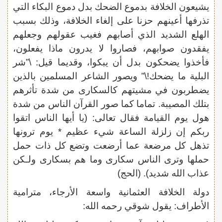
يشيعون الخلافة بدموع الضحك بدل دموع البكاء التي
تذرفها أعينهم حزنا على إلغاء الخلافة، وذلك بسبب
الهلع الشديد الذي أصابهم فغيب عقولهم وجعلهم
يفقدون صوابهم، فصاروا لا يدرون ماذا يفعلون،
فأخذوا يضحكون بدل أن يبكوا، وقديما قيل: \”شر
البلية ما يضحك!\” ويصور الشاعر المسلمين بالذين
يضطربون في مشيتهم كالسكارى من شدة تأثرهم
بتلك المصيبة. تماما كما صور القرآن الناس من شدة
هول يوم القيامة فقال تعالى: (يا أيها الناس اتقوا
ربكم إن زلزلة الساعة شيء عظيم * يوم ترونها
تذهل كل مرضعة عما أرضعت وتضع كل ذات حمل
حملها وترى الناس سكارى وما هم بسكارى ولـكن
عذاب الله شديد). (الحج)
دولة الخلافة العثمانية واسعة الأرجاء، مترامية
الأطراف: يقول شوقي رحمه الله: