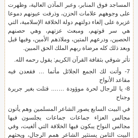
المساجد فوق المنابر، وعبر المآذن العالية، وظهرت
على وجوههم علامات الحزن، وذرفت عيونهم دموعا
غزيرة على إلغاء دولتهم دولة الخلافة الإسلامية، التي
هي سر قوتهم، ومبعث عزتهم، وهي حصنهم
الحصين، ودرعهم المتين، وملاذهم الأمين، وفيها قبل
وبعد ذلك كله مرضاة ربهم الملك الحق المبين.
تأثر شوقي بثقافة القرآن الكريم: يقول رحمه الله.
7- وأتت لك الجمع الجلائل مأتما … فقعدن فيه
مقاعد الأنواح
8- يا للرجال لحرة موؤودة ……. قتلت بغير جريرة
وجناح
في البيت السابع يصور الشاعر المسلمين وهم يأتون
مجالس العزاء جماعات جماعات يجلسون فيها
مجالس النواح يبكون فيها الخلافة التي ألغيت، وفي
البيت الثامن يستثير الشاعر همم الرجال، ويحثهم