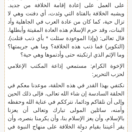
على العمل على إعادة إقامة الخلافة من جديد.
ويشبه الخلافة بالفتاة التي وئدت، أي دفنت وهي لا
تزال حية، كما كان من عادة العرب في الجاهلية وأد
البنات، وقد حرم الإسلام هذه العادة المقيتة وأبطلها.
قال تعالى: (وإذا الموءودة سئلت * بأي ذنب قتلت).
(التكوير) فما ذنب هذه الخلافة؟ وما هي جريمتها؟
وما الإثم الذي ارتكبته حتى وأدتموها وهي حية؟
الإخوة الكرام: مستمعي إذاعة المكتب الإعلامي
لحزب التحرير:
نكتفي بهذا القدر في هذه الحلقة، موعدنا معكم في
الحلقة السادسة إن شاء الله تعالى، فإلى ذلك الحين
وإلى أن نلقاكم ودائما، نترككم في عناية الله وحفظه
وأمنه، سائلين المولى تبارك وتعالى أن يعزنا
بالإسلام، وأن يعز الإسلام بنا، وأن يكرمنا بنصره، وأن
يقر أعيننا بقيام دولة الخلافة على منهاج النبوة في