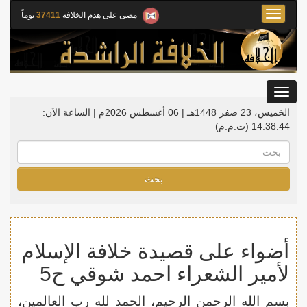
Toggle
مضى على هدم الخلافة
37411
يوماً
navigation
Toggle
gation
الخميس، 23 صفر 1448هـ | 06 أغسطس 2026م |
الساعة الآن:
14:38:45
(ت.م.م)
بحث
أضواء على قصيدة خلافة الإسلام
لأمير الشعراء احمد شوقي ح5
بسم الله الرحمن الرحيم، الحمد لله رب العالمين،