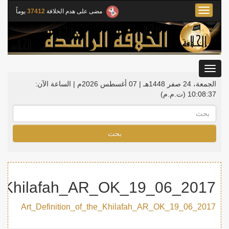
Toggle
مضى على هدم الخلافة
37412
يوماً
navigation
Toggle
gation
الجمعة، 24 صفر 1448هـ | 07 أغسطس 2026م |
الساعة الآن:
10:08:37
(ت.م.م)
بحث
2017_06_19_Art_Definition_of_the_Khilafah_AR_OK
2017_06_19_Art_Definition_of_the_Khilafah_AR_OK