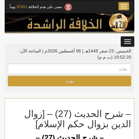
Toggle
مضى على هدم الخلافة
37411
يوماً
navigation
Toggle
gation
الخميس، 23 صفر 1448هـ | 06 أغسطس 2026م |
الساعة الآن:
19:52:21
(ت.م.م)
بحث
– شرح الحديث (27) – [زوال
الدين بزوال حكم الإسلام]
– شرح الحديث (27) –