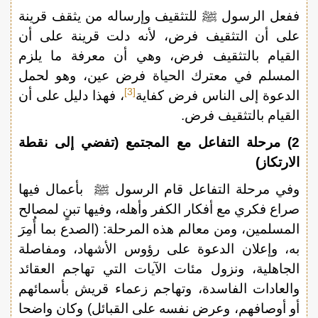
ففعل الرسول ﷺ للتثقيف وإرساله من يثقف قرينة
على أن التثقيف فرض، لأنه دلت قرينة على أن
القيام بالتثقيف فرض، وهي أن معرفة ما يلزم
المسلم في معترك الحياة فرض عين، وهو لحمل
[3]
الدعوة إلى الناس فرض كفاية
، فهذا دليل على أن
القيام بالتثقيف فرض.
2) مرحلة التفاعل مع المجتمع (تفضي إلى نقطة
الارتكاز)
وفي مرحلة التفاعل قام الرسول ﷺ بأعمال فيها
صراع فكري مع أفكار الكفر وأهله، وفيها تبنٍ لمصالح
المسلمين، ومن معالم هذه المرحلة: (الصدع بما أُمِرَ
به، وإعلان الدعوة على رؤوس الأشهاد، ومفاصلة
الجاهلية، ونزول مئات الآيات التي تهاجم العقائد
والعادات الفاسدة، وتهاجم زعماء قريش بأسمائهم
أو أوصافهم، وعرض نفسه على القبائل) وكان واضحا