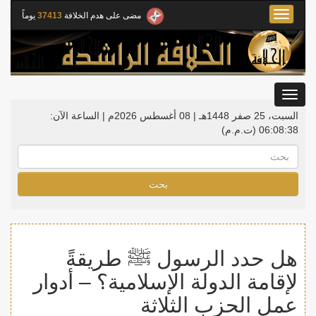
Toggle
مضى على هدم الخلافة
37413
يوماً
navigation
Toggle
gation
السبت، 25 صفر 1448هـ | 08 أغسطس 2026م |
الساعة الآن:
06:08:38
(ت.م.م)
بحث
هل حدد الرسول ﷺ طريقةً
لإقامة الدولة الإسلامية؟ – أدوار
عمل الحزب الثلاثة