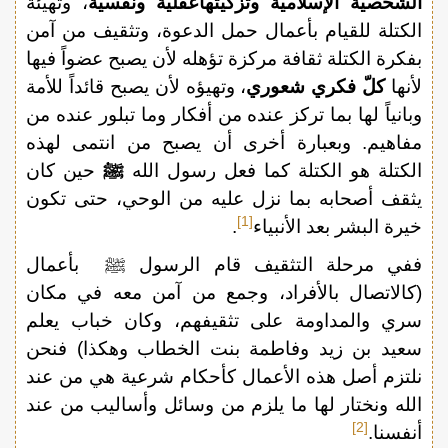
الشخصية الإسلامية وتزكيتهاعقلية ونفسية
، وتهيئة
الكتلة للقيام بأعمال حمل الدعوة، وتثقيف من آمن
بفكرة الكتلة ثقافة مركزة تؤهله لأن يصبح عضواً فيها
لأنها
كلّ فكري شعوري
، وتهيؤه لأن يصبح قائداً للأمة
وبانياً لها بما تركز عنده من أفكار وما تبلور عنده من
مفاهيم. وبعبارة أخرى أن يصبح من انتمى لهذه
الكتلة هو الكتلة كما فعل رسول الله
ﷺ
حين كان
يثقف أصحابه بما نزل عليه من الوحي، حتى تكون
[1]
خيرة البشر بعد الأنبياء
.
ففي مرحلة التثقيف قام الرسول ﷺ بأعمال
(كالاتصال بالأفراد، وجمع من آمن معه في مكان
سري والمداومة على تثقيفهم، وكان خباب يعلم
سعيد بن زيد وفاطمة بنت الخطاب وهكذا) فنحن
نلتزم أصل هذه الأعمال كأحكام شرعية هي من عند
الله ونختار لها ما يلزم من وسائل وأساليب من عند
[2]
أنفسنا.