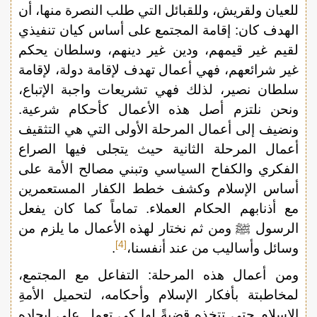
للعيان ولقريش، وللقبائل التي طلب النصرة منها، أن
الهدف كان: إقامة المجتمع على أساس كيان تنفيذي
لقيم غير قيمهم، ودين غير دينهم، وسلطان يحكم
غير شرائعهم، فهي أعمال تهدف لإقامة دولة، لإقامة
سلطان نصير، لذلك فهي تشريعات واجبة الإتباع،
ونحن نلتزم أصل هذه الأعمال كأحكام شرعية.
ونضيف إلى أعمال المرحلة الأولى التي هي التثقيف
أعمال المرحلة الثانية حيث يتجلى فيها الصراع
الفكري والكفاح السياسي وتبني مصالح الأمة على
أساس الإسلام وكشف خطط الكفار المستعمرين
مع أذنابهم الحكام العملاء. تماماً كما كان يفعل
الرسول ﷺ ومن ثم نختار لهذه الأعمال ما يلزم من
[4]
وسائل وأساليب من عند أنفسنا،
.
ومن أعمال هذه المرحلة: التفاعل مع المجتمع،
لمخاطبتة بأفكار الإسلام وأحكامه، لتحميل الأمةِ
الإسلام حتى تتخذه قضيةً لها كي تعمل على إيجاده