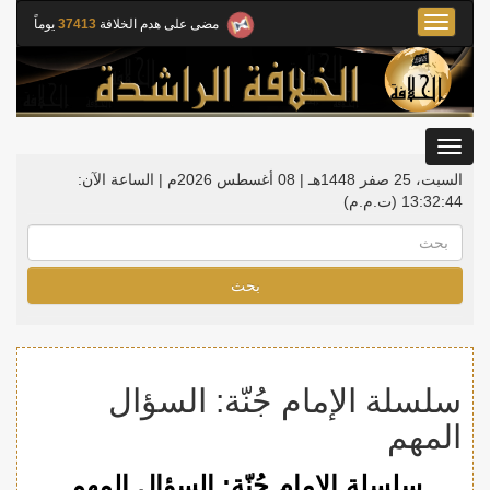
Toggle
مضى على هدم الخلافة
37413
يوماً
navigation
Toggle
gation
السبت، 25 صفر 1448هـ | 08 أغسطس 2026م |
الساعة الآن:
13:32:45
(ت.م.م)
بحث
سلسلة الإمام جُنّة: السؤال
المهم
سلسلة الإمام جُنّة: السؤال المهم