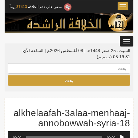
Toggle
مضى على هدم الخلافة
37413
يوماً
navigation
Toggle
gation
السبت، 25 صفر 1448هـ | 08 أغسطس 2026م |
الساعة الآن:
05:19:31
(ت.م.م)
بحث
alkhelaafah-3alaa-menhaaj-
annobowwah-syria-18
مشغل
00:00
00:00