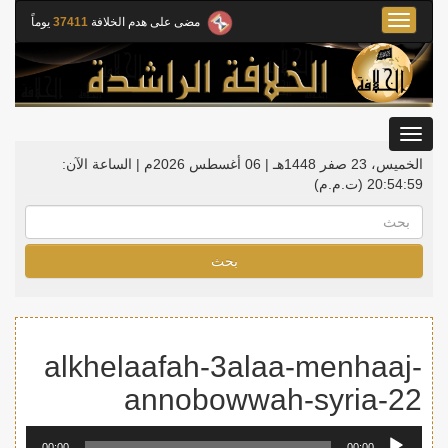
Toggle
مضى على هدم الخلافة
37411
يوماً
navigation
Toggle
gation
الخميس، 23 صفر 1448هـ | 06 أغسطس 2026م |
الساعة الآن:
20:54:59
(ت.م.م)
بحث
alkhelaafah-3alaa-menhaaj-
annobowwah-syria-22
مشغل
00:00
00:00